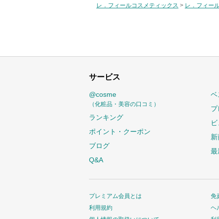
レ．フィールコスメティックス
>
レ．フィー
サービス
@cosme
ベ
（化粧品・美容の口コミ）
プ
ランキング
ビ
ポイント・クーポン
新
ブログ
最
Q&A
プレミアム会員とは
免
利用規約
ヘ