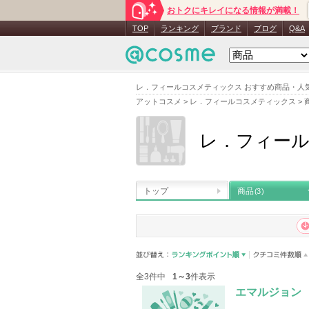
おトクにキレイになる情報が満載！
TOP
ランキング
ブランド
ブログ
Q&A
レ．フィールコスメティックス おすすめ商品・人
アットコスメ
>
レ．フィールコスメティックス
>
レ．フィー
トップ
商品
(3)
全3件中
1～3
件表示
エマルジョン