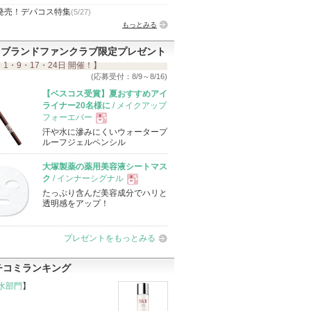
発売！デパコス特集
(5/27)
もっとみる
ブランドファンクラブ限定プレゼント
 1・9・17・24日 開催！】
(応募受付：8/9～8/16)
【ベスコス受賞】夏おすすめアイ
ライナー20名様に
/ メイクアップ
フォーエバー
汗や水に滲みにくいウォータープ
現
ルーフジェルペンシル
大塚製薬の薬用美容液シートマス
品
ク
/ インナーシグナル
たっぷり含んだ美容成分でハリと
現
透明感をアップ！
品
プレゼントをもっとみる
チコミランキング
水部門
】