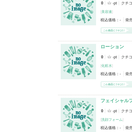
0
-pt
クチ
[
美容液
]
税込価格：
-
発
ローション
0
-pt
クチ
[
化粧水
]
税込価格：
-
発
フェイシャル
0
-pt
クチ
[
洗顔フォーム
]
税込価格：
-
発