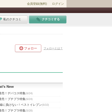
会員登録(無料)
ログイン
私のクチコミ
クチコミする
フォロー
フォローとは？
t's New
発売！デパコス特集
(6/24)
発売！プチプラ特集
(6/24)
線に負けない！ベストイレブン
(6/10)
発売！プチプラ特集
(5/28)