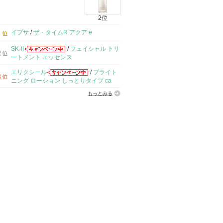
2位
イプサ
/
ザ・タイムR アクア e
SK-II
/
フェイシャル トリ
ートメント エッセンス
エリクシール
/
ブライト
ニング ローション しっとりタイプ ca
もっとみる