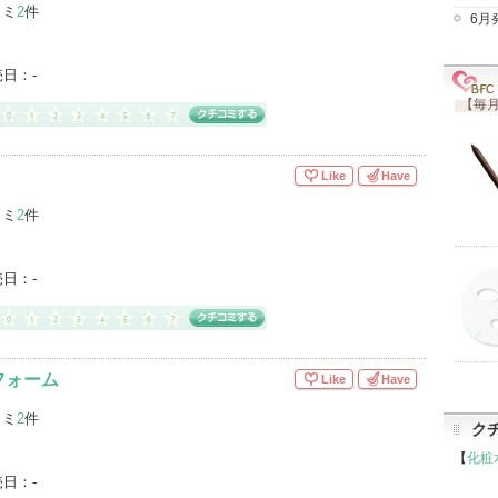
コミ
2
件
6月
売日：
-
【毎月
Like
Have
コミ
2
件
売日：
-
フォーム
Like
Have
コミ
2
件
ク
【
化粧
売日：
-