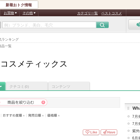
新着おトク情報
お買物
その他
カテゴリ一覧
ベストコスメ
気ランキング
商品一覧
ルコスメティックス
クチコミ
コンテンツ
(0)
Wha
7月
7月
紫外
Like
Have
6月