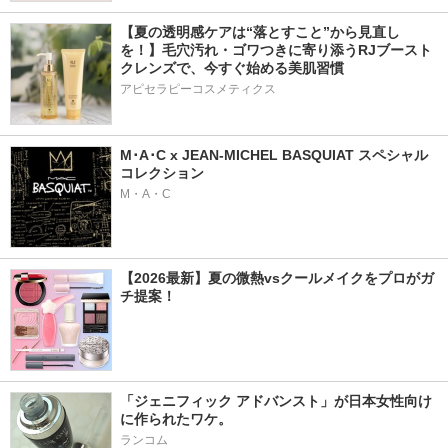
【夏の透明感ケアは“落とすこと”から見直し
を！】毛穴汚れ・ゴワつきに寄り添うRJブースト
クレンズで、今すぐ始める美肌習慣
アピセラピーコスメティクス
M･A･C x JEAN-MICHEL BASQUIAT スペシャル
コレクション
M・A・C
【2026最新】夏の微熱vsクールメイクをプロがガ
チ提案！
「ジェニフィック アドバンスト」が日本女性向け
に作られたワケ。
ランコム