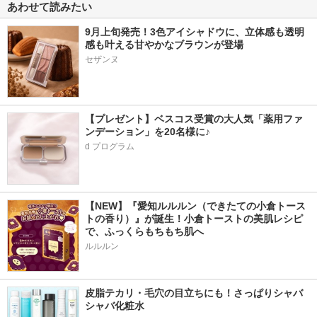
あわせて読みたい
9月上旬発売！3色アイシャドウに、立体感も透明
感も叶える甘やかなブラウンが登場
【プレゼント】ベスコス受賞の大人気「薬用ファ
ンデーション」を20名様に♪
d プログラム
【NEW】『愛知ルルルン（できたての小倉トース
トの香り）』が誕生！小倉トーストの美肌レシピ
で、ふっくらもちもち肌へ
ルルルン
皮脂テカリ・毛穴の目立ちにも！さっぱりシャバ
シャバ化粧水