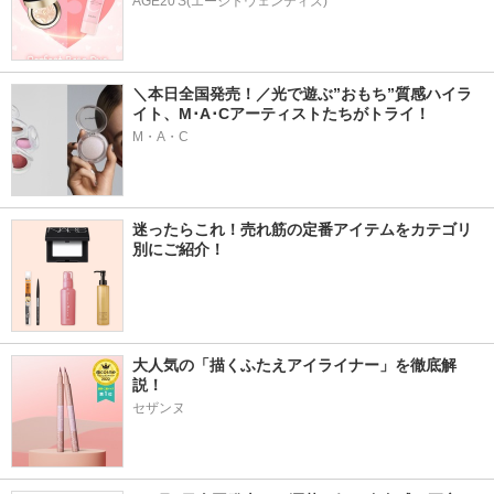
AGE20'S(エージトウェンティズ)
＼本日全国発売！／光で遊ぶ”おもち”質感ハイラ
イト、M･A･Cアーティストたちがトライ！
M・A・C
迷ったらこれ！売れ筋の定番アイテムをカテゴリ
別にご紹介！
大人気の「描くふたえアイライナー」を徹底解
説！
セザンヌ