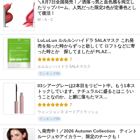
＼8月7日全国発売！／洒落っ気と血色感を両立し
たリップバーム、人気だった限定2色が定番色とし
て復活！
M・A・C
LuLuLun ルルルンハイドラ 5ALAマスク これ発
売を知った時からずっと欲しくて ロフトなどに寄
った時とか　探してましたが PLAZ…
7
ルルルン ハイドラ 5ALA マスク
ランキングIN
03シアーグレーは2本目をリピート中。もう1本ス
トックしています。ナチュラルに盛るとはこうい
うことなのか、と腑に落ちたマス…
7
ウォンジョンヨ ヌードアイラッシュ
ランキングIN
＼発売中！／2026 Autumn Collection　ティント
ルージュやアイカラー、限定のチークも！