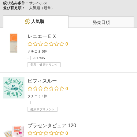
絞り込み条件：
サンヘルス
並び替え順：
人気順（通常）
人気順
発売日順
レニエーＥＸ
0
クチコミ 0件
-
2017/3/7
美容・健康ドリンク
ビフィスルー
0
クチコミ 1件
-
-
健康サプリメント
プラセンタピュア 120
0