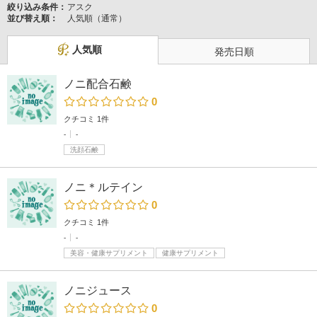
絞り込み条件：
アスク
並び替え順：
人気順（通常）
人気順
発売日順
ノニ配合石鹸
0
クチコミ 1件
-
-
洗顔石鹸
ノニ＊ルテイン
0
クチコミ 1件
-
-
美容・健康サプリメント
健康サプリメント
ノニジュース
0