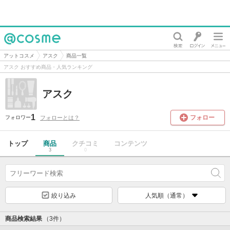
@cosme
アットコスメ
アスク
商品一覧
アスク おすすめ商品・人気ランキング
アスク
1
フォロー
フォローとは？
フォロワー
トップ
商品
クチコミ
コンテンツ
3
0
絞り込み
人気順（通常）
商品検索結果
（3件）