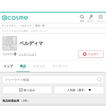
@cosme
アットコスメ
ベルディマ
商品一覧
ベルディマ おすすめ商品・人気ランキング
ベルディマ
0
フォロー
フォローとは？
フォロワー
トップ
商品
クチコミ
コンテンツ
3
0
絞り込み
人気順（通常）
商品検索結果
（3件）