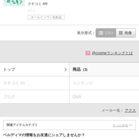
クチコミ 4件
-
-
オールインワン化粧品
表示形式：
リスト
画像
@cosmeランキングとは
?
トップ
商品
(3)
クチコミ
コンテンツ
(0)
ブログ
Q&A
メーカー名：
アクス
関連アイテムカテゴリ
もっとみる
ベルディマの情報をお友達にシェアしませんか？