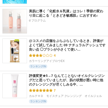
美肌に導く「化粧水＆乳液」はコレ！季節の変わ
り目に起こる「ときどき敏感肌」におすすめ♪
d プログラム
@コスメの店舗をぶらぶらしているとき、評価が
よくて試してみました 09 ナチュラルアッシュです 
良い点 ◯ブラシが小さくて使い…
4
カラーリングアイブロウEX
ランキングIN
評価変更★5→7 なんてことないオイルクレンジン
グだと思っていましたが、肌の状態が悪い時に他
のクレンジングが尽くしみる中、…
7
カルテＨＤ　モイスチュア クレンジング　オイルジェル
ランキングIN