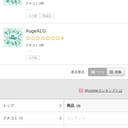
クチコミ 2件
-
-
その他
医薬品
AugeALG
0
クチコミ 1件
-
-
その他
表示形式：
リスト
画像
@cosmeランキングとは
?
トップ
商品
(4)
クチコミ
コンテンツ
(1)