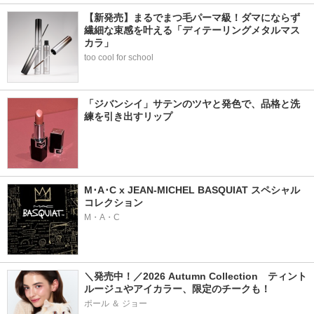
【新発売】まるでまつ毛パーマ級！ダマにならず
繊細な束感を叶える「ディテーリングメタルマス
カラ」
too cool for school
「ジバンシイ」サテンのツヤと発色で、品格と洗
練を引き出すリップ
M･A･C x JEAN-MICHEL BASQUIAT スペシャル
コレクション
M・A・C
＼発売中！／2026 Autumn Collection　ティント
ルージュやアイカラー、限定のチークも！
ポール ＆ ジョー