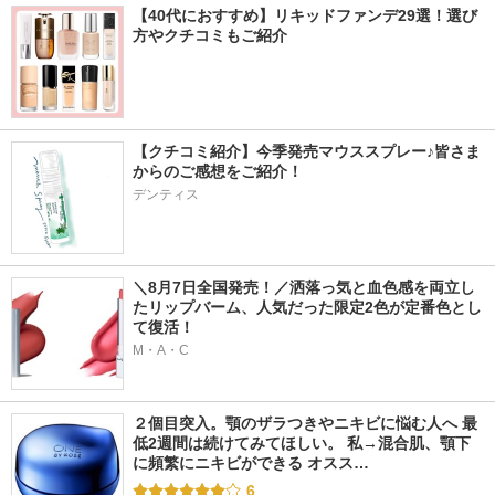
【40代におすすめ】リキッドファンデ29選！選び
方やクチコミもご紹介
【クチコミ紹介】今季発売マウススプレー♪皆さま
からのご感想をご紹介！
デンティス
＼8月7日全国発売！／洒落っ気と血色感を両立し
たリップバーム、人気だった限定2色が定番色とし
て復活！
M・A・C
２個目突入。顎のザラつきやニキビに悩む人へ 最
低2週間は続けてみてほしい。 私→混合肌、顎下
に頻繁にニキビができる オスス…
6