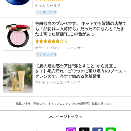
セラム シールド
ランキングIN
色白傾向のブルベです。 ネットでも近隣の店舗で
も「品切れ→入荷待ち」だったのになんと “たま
たま寄った店舗”にこの色があっ…
6
カラー＋グロウ　エンハンサー
ランキングIN
【夏の透明感ケアは“落とすこと”から見直し
を！】毛穴汚れ・ゴワつきに寄り添うRJブースト
クレンズで、今すぐ始める美肌習慣
アピセラピーコスメティクス
掲載の情報・画像など、すべてのコンテンツの無断複写、転載を禁じます。
ページトップへ