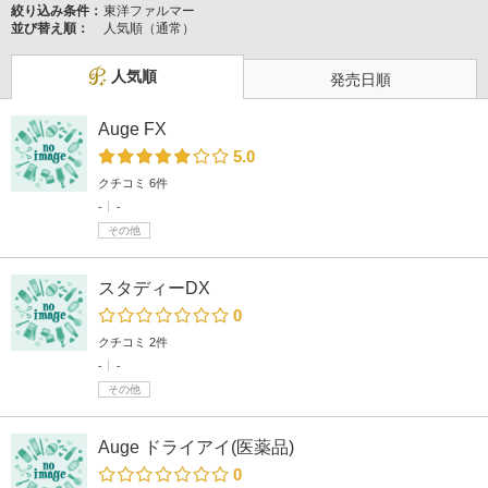
絞り込み条件：
東洋ファルマー
並び替え順：
人気順（通常）
人気順
発売日順
Auge FX
5.0
クチコミ 6件
-
-
その他
スタディーDX
0
クチコミ 2件
-
-
その他
Auge ドライアイ(医薬品)
0