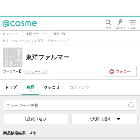
@cosme
アットコスメ
東洋ファルマー
商品一覧
東洋ファルマー おすすめ商品・人気ランキング
東洋ファルマー
0
フォロー
フォローとは？
フォロワー
トップ
商品
クチコミ
コンテンツ
4
1
絞り込み
人気順（通常）
商品検索結果
（4件）