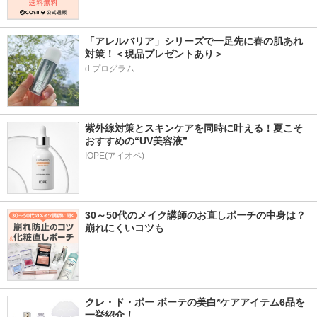
「アレルバリア」シリーズで一足先に春の肌あれ
対策！＜現品プレゼントあり＞
d プログラム
紫外線対策とスキンケアを同時に叶える！夏こそ
おすすめの“UV美容液”
IOPE(アイオペ)
30～50代のメイク講師のお直しポーチの中身は？
崩れにくいコツも
クレ・ド・ポー ボーテの美白*ケアアイテム6品を
一挙紹介！