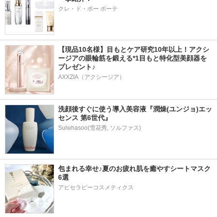
クレ・ド・ポー ボーテ
【現品10名様】目もとケア研究10年以上！アクシ
ージアの眼輪筋を鍛える*1目もと特化型美顔器を
プレゼント♪
AXXZIA（アクシージア）
洗顔後すぐに使う導入美容液『潤燥(ユンジョ)エッ
センス 第6世代』
包まれる幸せ♪夏のお疲れ肌を癒やすシートマスク
6選
アピセラピーコスメティクス