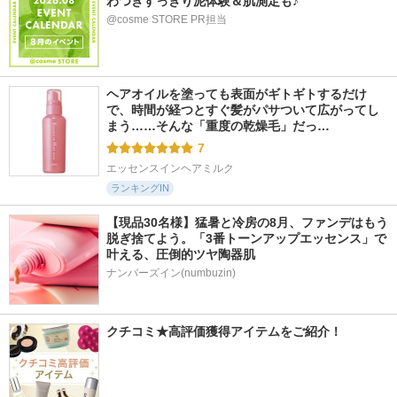
わつきすっきり泥体験＆肌測定も♪
@cosme STORE PR担当
ヘアオイルを塗っても表面がギトギトするだけ
で、時間が経つとすぐ髪がパサついて広がってし
まう……そんな「重度の乾燥毛」だっ…
7
エッセンスインヘアミルク
ランキングIN
【現品30名様】猛暑と冷房の8月、ファンデはもう
脱ぎ捨てよう。「3番トーンアップエッセンス」で
叶える、圧倒的ツヤ陶器肌
ナンバーズイン(numbuzin)
クチコミ★高評価獲得アイテムをご紹介！