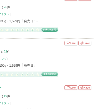
コミ
26
件
アミスト
]
190g・1,529円
発売日：
-
Like
Have
コミ
23
件
リング
]
100g・1,529円
発売日：
-
ー
Like
Have
コミ
19
件
アミスト
]