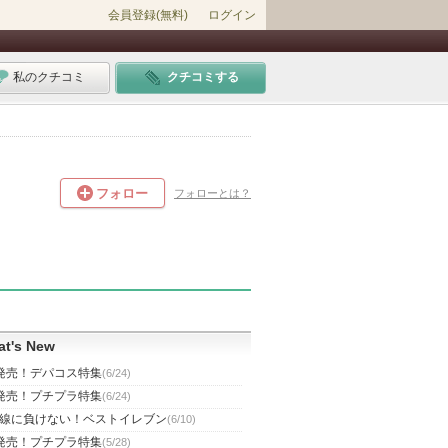
会員登録(無料)
ログイン
私のクチコミ
クチコミする
フォロー
フォローとは？
t's New
発売！デパコス特集
(6/24)
発売！プチプラ特集
(6/24)
線に負けない！ベストイレブン
(6/10)
発売！プチプラ特集
(5/28)