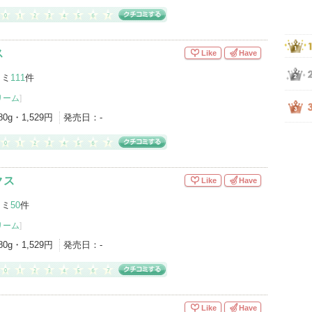
ス
Like
Have
コミ
111
件
リーム
]
80g・1,529円
発売日：
-
クス
Like
Have
コミ
50
件
リーム
]
80g・1,529円
発売日：
-
Like
Have