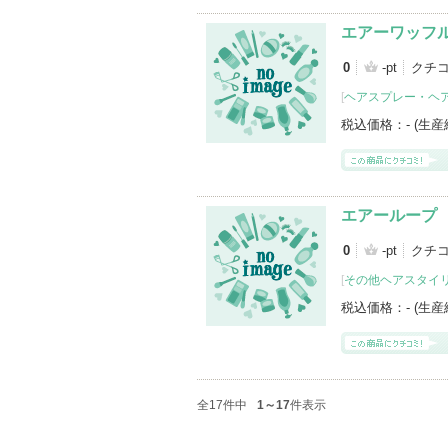
エアーワッフ
0
-pt
クチ
[
ヘアスプレー・ヘ
税込価格：
- (生
エアーループ
0
-pt
クチ
[
その他ヘアスタイ
税込価格：
- (生
全17件中
1～17
件表示