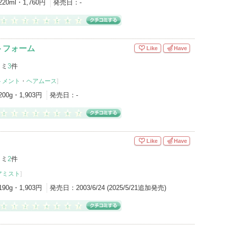
220ml・1,760円
発売日：
-
トフォーム
Like
Have
コミ
3
件
トメント
・
ヘアムース
]
200g・1,903円
発売日：
-
Like
Have
コミ
2
件
アミスト
]
190g・1,903円
発売日：
2003/6/24 (2025/5/21追加発売)