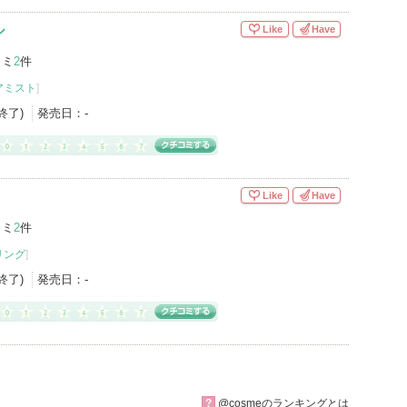
ル
Like
Have
コミ
2
件
アミスト
]
産終了)
発売日：
-
Like
Have
コミ
2
件
リング
]
産終了)
発売日：
-
?
@cosmeのランキングとは