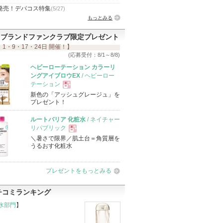
発売！デパコス特集
(5/27)
もっとみる
ブランドファンクラブ限定プレゼント
 1・9・17・24日 開催！】
(応募受付：8/1～8/8)
ヘビーローテーション カラーリ
ングアイブロウEX
/ ヘビーロー
テーション
新色の「アッシュグレージュ」を
現
プレゼント！
ルートバリア 化粧水
/ ネイチャー
品
リパブリック
＼暑さで限界／肌土台＝角質層を
現
うるおす化粧水
品
プレゼントをもっとみる
チコミランキング
水部門
】