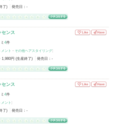
産終了)
発売日：
-
ッセンス
Like
Have
コミ
4
件
トメント
・
その他ヘアスタイリング
]
・1,980円 (生産終了)
発売日：
-
ッセンス
Like
Have
コミ
4
件
トメント
]
産終了)
発売日：
-