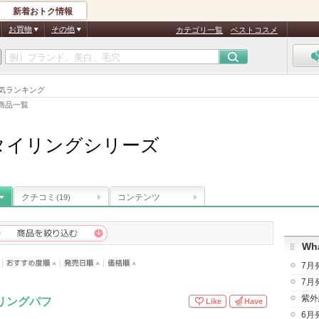
新着おトク情報
お買物
その他
カテゴリ一覧
ベストコスメ
人気ランキング
商品一覧
タイリングシリーズ
クチコミ
コンテンツ
(19)
Wha
7月
7月
紫外
リングパフ
Like
Have
6月