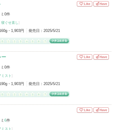
ト
Like
Have
ミ0件
・寝ぐせ直し
]
160g・1,903円
発売日：
2025/5/21
レー
Like
Have
ミ0件
アミスト
]
190g・1,903円
発売日：
2025/5/21
Like
Have
コミ
6
件
アミスト
]