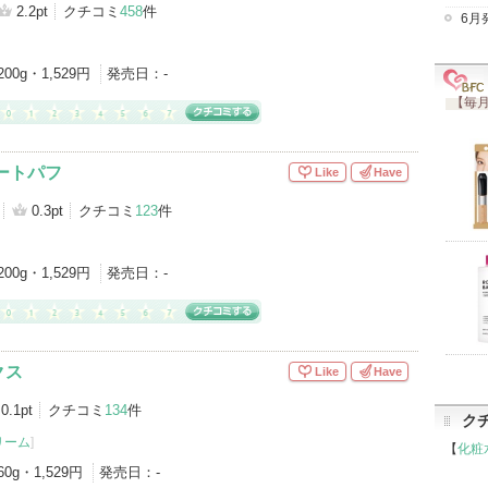
2.2pt
クチコミ
458
件
6月
200g・1,529円
発売日：
-
【毎月
ートパフ
Like
Have
0.3pt
クチコミ
123
件
200g・1,529円
発売日：
-
クス
Like
Have
0.1pt
クチコミ
134
件
ク
リーム
]
【
化粧
60g・1,529円
発売日：
-