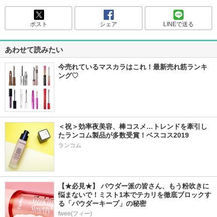
ポスト
シェア
LINEで送る
あわせて読みたい
今売れているマスカラはこれ！最新売れ筋ランキ
ング♡
＜祝＞効率夜美容、棒コスメ…トレンドを牽引し
たランコム製品が多数受賞！ベスコス2019
ランコム
【★必見★】 パウダー派の皆さん、もう粉吹きに
悩まないで！ミスト1本でテカリを徹底ブロックす
る「パウダーキープ」の秘密
fwee(フィー)