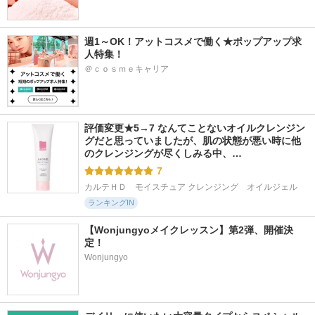
週1～OK！アットコスメで働く★ポップアップ求
人特集！
＠ｃｏｓｍｅキャリア
評価変更★5→7 なんてことないオイルクレンジン
グだと思っていましたが、肌の状態が悪い時に他
のクレンジングが尽くしみる中、…
7
カルテＨＤ　モイスチュア クレンジング　オイルジェル
ランキングIN
【Wonjungyoメイクレッスン】第2弾、開催決
定！
Wonjungyo