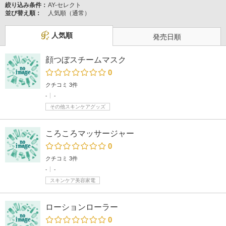
絞り込み条件：
AY-セレクト
並び替え順：
人気順（通常）
人気順
発売日順
顔つぼスチームマスク
0
クチコミ 3件
-
-
その他スキンケアグッズ
ころころマッサージャー
0
クチコミ 3件
-
-
スキンケア美容家電
ローションローラー
0