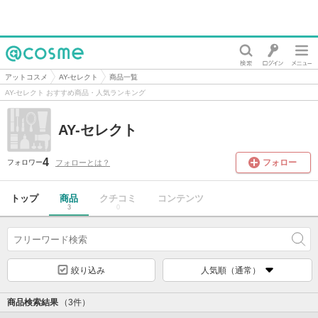
@cosme
アットコスメ
AY-セレクト
商品一覧
AY-セレクト おすすめ商品・人気ランキング
AY-セレクト
4
フォロー
フォローとは？
フォロワー
トップ
商品
クチコミ
コンテンツ
3
0
絞り込み
人気順（通常）
商品検索結果
（3件）