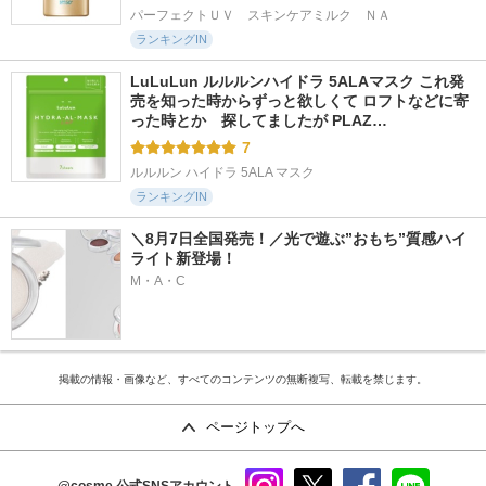
パーフェクトＵＶ　スキンケアミルク　ＮＡ
ランキングIN
LuLuLun ルルルンハイドラ 5ALAマスク これ発
売を知った時からずっと欲しくて ロフトなどに寄
った時とか　探してましたが PLAZ…
7
ルルルン ハイドラ 5ALA マスク
ランキングIN
＼8月7日全国発売！／光で遊ぶ”おもち”質感ハイ
ライト新登場！
M・A・C
掲載の情報・画像など、すべてのコンテンツの無断複写、転載を禁じます。
ページトップへ