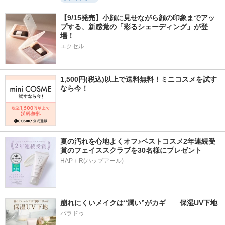
【9/15発売】小顔に見せながら顔の印象までアッ
プする、新感覚の「彩るシェーディング」が登
場！
エクセル
1,500円(税込)以上で送料無料！ミニコスメを試す
なら今！
夏の汚れを心地よくオフ♪ベストコスメ2年連続受
賞のフェイススクラブを30名様にプレゼント
HAP＋R(ハップアール)
崩れにくいメイクは“潤い”がカギ　　保湿UV下地
パラドゥ