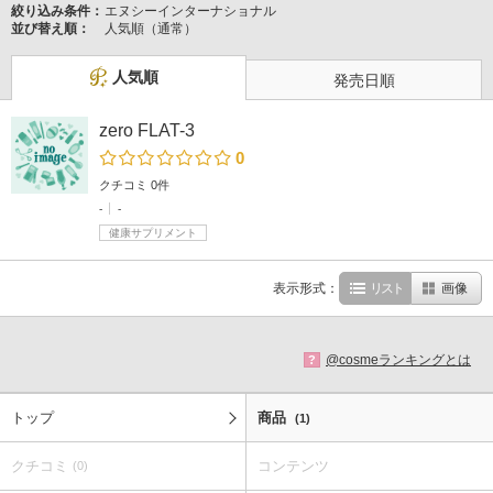
絞り込み条件：
エヌシーインターナショナル
並び替え順：
人気順（通常）
人気順
発売日順
zero FLAT-3
0
クチコミ 0件
-
-
健康サプリメント
表示形式：
リスト
画像
@cosmeランキングとは
?
トップ
商品
(1)
クチコミ
コンテンツ
(0)