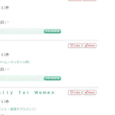
コミ
1
件
売日：
-
Like
Have
コミ
1
件
バーム
・
マッサージ料
]
売日：
-
ａｌｌｙ ｆｏｒ Ｗｏｍｅｎ
Like
Have
コミ
1
件
メント
・
健康サプリメント
]