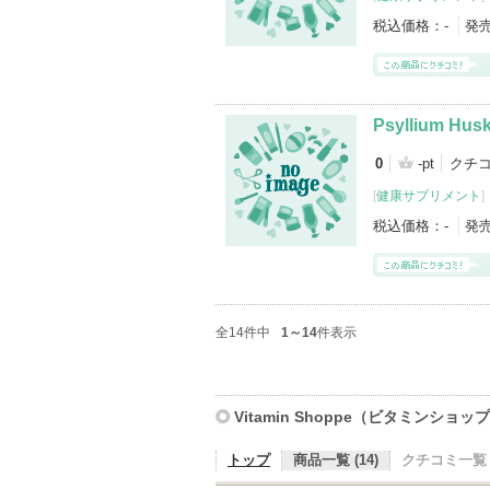
税込価格：
-
発
Psyllium Hus
0
-pt
クチ
[
健康サプリメント
]
税込価格：
-
発
全14件中
1～14
件表示
Vitamin Shoppe（ビタミンショッ
トップ
商品一覧 (14)
クチコミ一覧 (