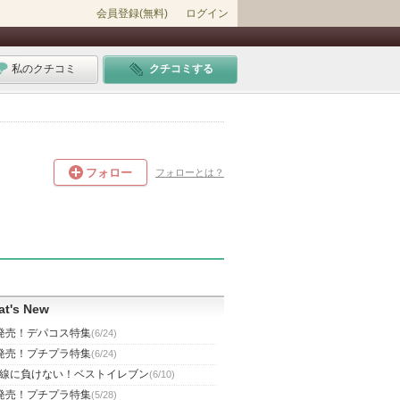
会員登録(無料)
ログイン
私のクチコミ
クチコミする
フォロー
フォローとは？
t's New
発売！デパコス特集
(6/24)
発売！プチプラ特集
(6/24)
線に負けない！ベストイレブン
(6/10)
発売！プチプラ特集
(5/28)