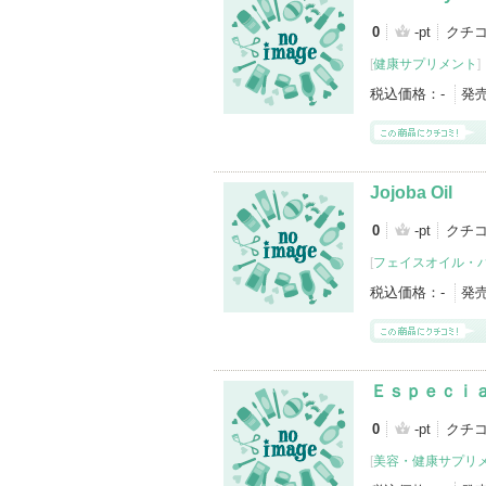
0
-pt
クチ
[
健康サプリメント
]
税込価格：
-
発
Jojoba Oil
0
-pt
クチ
[
フェイスオイル・
税込価格：
-
発
Ｅｓｐｅｃｉ
0
-pt
クチ
[
美容・健康サプリ