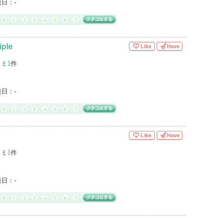
売日：
-
iple
Like
Have
コミ
1
件
売日：
-
Like
Have
コミ
1
件
売日：
-