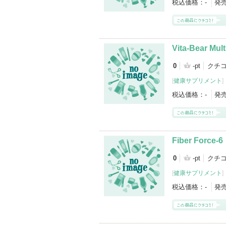
税込価格：
-
発
Vita-Bear Mult
0
-pt
クチ
[
健康サプリメント
]
税込価格：
-
発
Fiber Force-6
0
-pt
クチ
[
健康サプリメント
]
税込価格：
-
発