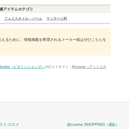
連アイテムカテゴリ
ト
フェイスオイル・バーム
マッサージ料
伝えるために、情報掲載を希望されるメーカー様はぜひこちらを
n Shoppe（ビタミンショップ）
の口コミサイト -
@cosme（アットコス
ストコスメ
@cosme SHOPPING
（通販）