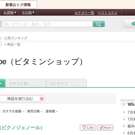
新着おトク情報
お買物
その他
カテゴリ一覧
ベストコスメ
め商品・人気ランキング
プ）
>
商品一覧
Shoppe（ビタミンショップ）
クチコミ
コンテンツ
(0)
Wha
7月
7月
紫外
ol （ピクノジェノール）
Like
Have
6月