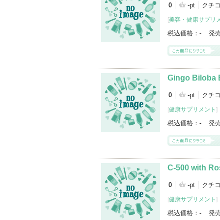
0
-pt
クチ
[
美容・健康サプリ
税込価格：
-
発
Gingo Biloba 
0
-pt
クチ
[
健康サプリメント
]
税込価格：
-
発
C-500 with Ro
0
-pt
クチ
[
健康サプリメント
]
税込価格：
-
発