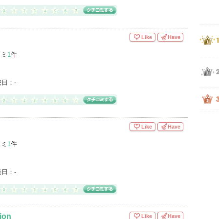
Like
Have
コミ
1
件
売日：
-
Like
Have
コミ
1
件
売日：
-
ion
Like
Have