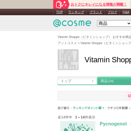
おトクにキレイになる情報が満載！
TOP
ランキング
ブランド
ブログ
Q&A
Vitamin Shoppe（ビタミンショップ） おすす
アットコスメ
>
Vitamin Shoppe（ビタミンショッ
Vitamin 
トップ
商品
(14)
全14件中
1～14
件表示
Pycnogen