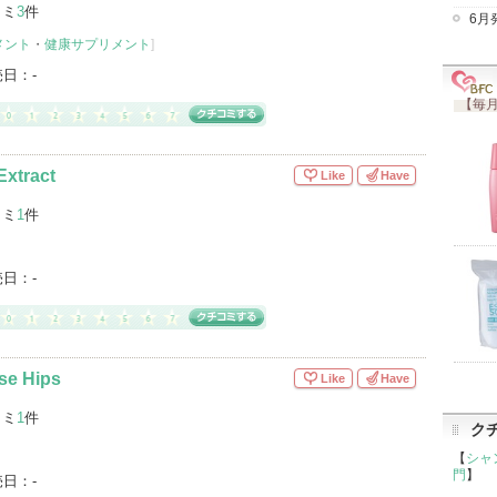
コミ
3
件
6月
メント
・
健康サプリメント
]
売日：
-
【毎月
Extract
Like
Have
コミ
1
件
売日：
-
se Hips
Like
Have
コミ
1
件
ク
【
シャ
門
】
売日：
-