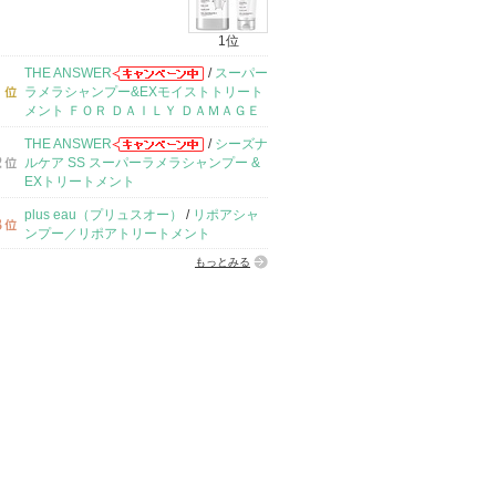
1位
THE ANSWER
/
スーパー
ラメラシャンプー&EXモイストトリート
メント ＦＯＲ ＤＡＩＬＹ ＤＡＭＡＧＥ
THE ANSWER
/
シーズナ
ルケア SS スーパーラメラシャンプー &
EXトリートメント
plus eau（プリュスオー）
/
リポアシャ
ンプー／リポアトリートメント
もっとみる