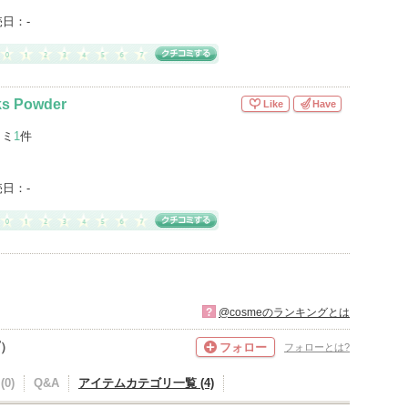
売日：
-
ks Powder
Like
Have
コミ
1
件
売日：
-
?
@cosmeのランキングとは
プ）
フォロー
フォローとは?
0)
Q&A
アイテムカテゴリ一覧 (4)