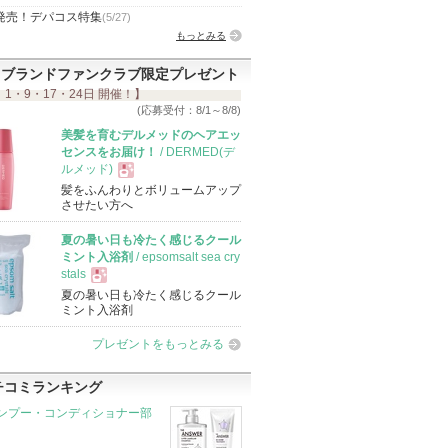
発売！デパコス特集
(5/27)
もっとみる
ブランドファンクラブ限定プレゼント
 1・9・17・24日 開催！】
(応募受付：8/1～8/8)
美髪を育むデルメッドのヘアエッ
センスをお届け！
/ DERMED(デ
ルメッド)
髪をふんわりとボリュームアップ
現
させたい方へ
夏の暑い日も冷たく感じるクール
品
ミント入浴剤
/ epsomsalt sea cry
stals
夏の暑い日も冷たく感じるクール
現
ミント入浴剤
プレゼントをもっとみる
品
チコミランキング
ンプー・コンディショナー部