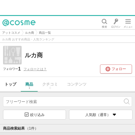
@cosme
アットコスメ
ルカ商
商品一覧
ルカ商 おすすめ商品・人気ランキング
ルカ商
1
フォロー
フォローとは？
フォロワー
トップ
商品
クチコミ
コンテンツ
1
0
絞り込み
人気順（通常）
商品検索結果
（1件）