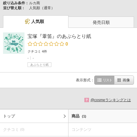
絞り込み条件：
ルカ商
並び替え順：
人気順（通常）
人気順
発売日順
宝塚『葦笛』のあぶらとり紙
0
クチコミ 4件
-
-
あぶらとり紙
表示形式：
リスト
画像
@cosmeランキングとは
?
トップ
商品
(1)
クチコミ
コンテンツ
(0)