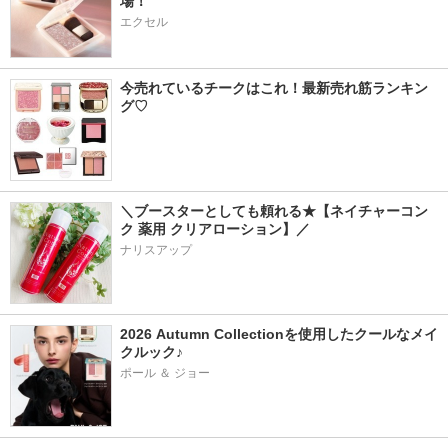
場！
エクセル
今売れているチークはこれ！最新売れ筋ランキン
グ♡
＼ブースターとしても頼れる★【ネイチャーコン
ク 薬用 クリアローション】／
ナリスアップ
2026 Autumn Collectionを使用したクールなメイ
クルック♪
ポール ＆ ジョー