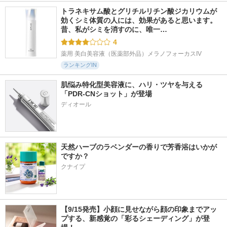
トラネキサム酸とグリチルリチン酸ジカリウムが
効くシミ体質の人には、効果があると思います。 
昔、私がシミを消すのに、唯一…
4
薬用 美白美容液（医薬部外品）メラノフォーカスIV
ランキングIN
肌悩み特化型美容液に、ハリ・ツヤを与える
「PDR-CNショット」が登場
天然ハーブのラベンダーの香りで芳香浴はいかが
ですか？
クナイプ
【9/15発売】小顔に見せながら顔の印象までアッ
プする、新感覚の「彩るシェーディング」が登