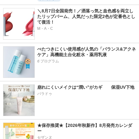
＼8月7日全国発売！／洒落っ気と血色感を両立し
たリップバーム、人気だった限定2色が定番色とし
て復活！
M・A・C
べたつきにくい使用感が人気の「バランス&アクネ
ケア」高機能土台化粧水・薬用乳液
崩れにくいメイクは“潤い”がカギ　　保湿UV下地
パラドゥ
★保存推奨★【2026年秋新作】8月発売カレンダ
ー
セザンヌ