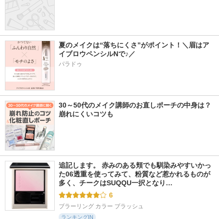
夏のメイクは“落ちにくさ”がポイント！＼眉はア
イブロウペンシルNで♪／
パラドゥ
30～50代のメイク講師のお直しポーチの中身は？
崩れにくいコツも
追記します。 赤みのある頬でも馴染みやすいかっ
た06透重を使ってみて、粉質など惹かれるものが
多く、チークはSUQQU一択となり…
6
ブラーリング カラー ブラッシュ
ランキングIN