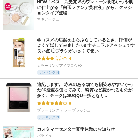
NEW！ベスコス受賞※のワントーン明るいつや肌
に仕上がる「白玉ファンデ美容液」から、クッシ
ョンタイプ登場
マキアージュ
@コスメの店舗をぶらぶらしているとき、評価が
よくて試してみました 09 ナチュラルアッシュです 
良い点 ◯ブラシが小さくて使い…
4
カラーリングアイブロウEX
ランキングIN
追記します。 赤みのある頬でも馴染みやすいかっ
た06透重を使ってみて、粉質など惹かれるものが
多く、チークはSUQQU一択となり…
6
ブラーリング カラー ブラッシュ
ランキングIN
カスタマーセンター夏季休業のお知らせ
パラドゥ