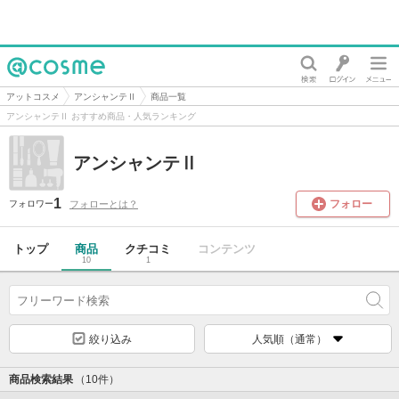
@cosme
アットコスメ
アンシャンテⅡ
商品一覧
アンシャンテⅡ おすすめ商品・人気ランキング
アンシャンテⅡ
1
フォロー
フォローとは？
フォロワー
トップ
商品
クチコミ
コンテンツ
10
1
絞り込み
人気順（通常）
商品検索結果
（10件）