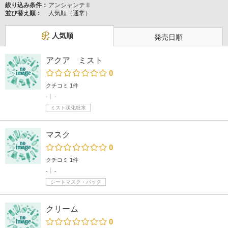
絞り込み条件：
アンシャンテⅡ
並び替え順：
人気順（通常）
人気順
発売日順
アクア ミスト
0
クチコミ 1件
-
-
ミスト状化粧水
マスク
0
クチコミ 1件
-
-
シートマスク・パック
クリーム
0