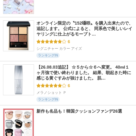
オンライン限定の〝152囁咲〟を購入出来たので、
追記します。 公式によると、 同系色で美しいレイ
ヤリングに仕上がるモーブト…
6
シグニチャー カラー アイズ
ランキングIN
【26.08.03追記】 ☆５から☆６へ変更。 40ml１
ヶ月強で使い終わりました。 結果、朝起きた時に
感じる黄ぐすみが抜けました。 肌…
6
メラノショット Ｐ
ランキングIN
新作も名品も！韓国クッションファンデ26選