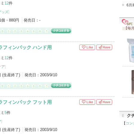
コミ
12
件
6月
グッズ
]
1個・880円
発売日：
-
【毎月
ラフィンパック ハンド用
Like
Have
コミ
12
件
ケア
]
円 (生産終了)
発売日：
2003/9/10
ラフィンパック フット用
Like
Have
コミ
5
件
ク
ア
]
【
コン
円 (生産終了)
発売日：
2003/9/10