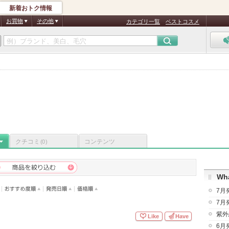
新着おトク情報
お買物
その他
カテゴリ一覧
ベストコスメ
クチコミ
コンテンツ
(0)
Wha
7月
7月
紫外
Like
Have
6月