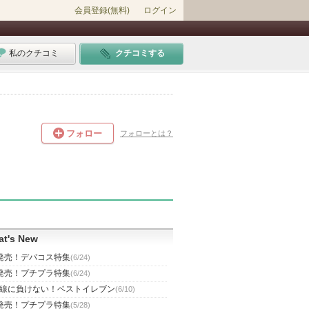
会員登録(無料)
ログイン
私のクチコミ
クチコミする
フォロー
フォローとは？
t's New
発売！デパコス特集
(6/24)
発売！プチプラ特集
(6/24)
線に負けない！ベストイレブン
(6/10)
発売！プチプラ特集
(5/28)