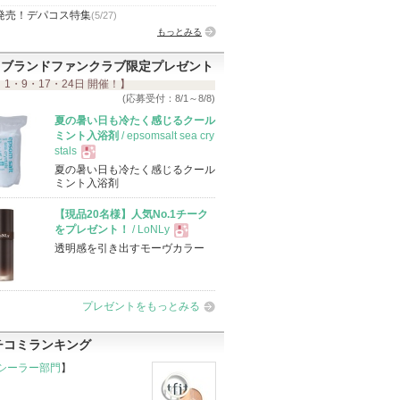
発売！デパコス特集
(5/27)
もっとみる
ブランドファンクラブ限定プレゼント
 1・9・17・24日 開催！】
(応募受付：8/1～8/8)
夏の暑い日も冷たく感じるクール
ミント入浴剤
/ epsomsalt sea cry
stals
夏の暑い日も冷たく感じるクール
現
ミント入浴剤
【現品20名様】人気No.1チーク
品
をプレゼント！
/ LoNLy
透明感を引き出すモーヴカラー
現
品
プレゼントをもっとみる
チコミランキング
シーラー部門
】