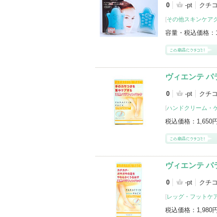
0
-pt
クチ
[
その他スキンケア
容量・税込価格：
ヴィエンテ パ
0
-pt
クチ
[
ハンドクリーム・
税込価格：
1,650
ヴィエンテ パ
0
-pt
クチ
[
レッグ・フットケ
税込価格：
1,980