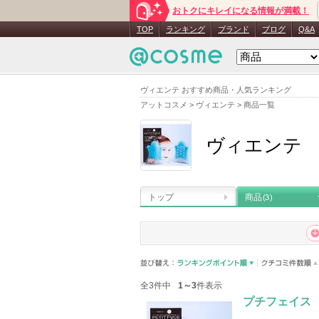
おトクにキレイになる情報が満載！
TOP
ランキング
ブランド
ブログ
Q&A
ヴィエンテ おすすめ商品・人気ランキング
アットコスメ
>
ヴィエンテ
>
商品一覧
ヴィエンテ
トップ
商品
(3)
全3件中
1～3
件表示
プチフェイス