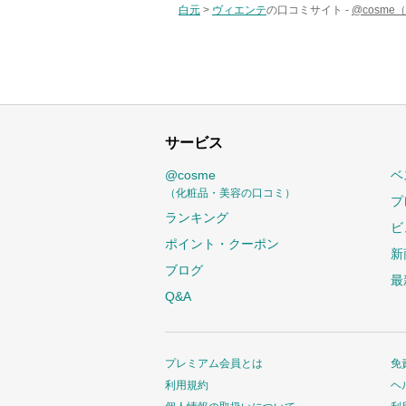
白元
>
ヴィエンテ
の口コミサイト -
@cosm
サービス
@cosme
ベ
（化粧品・美容の口コミ）
プ
ランキング
ビ
ポイント・クーポン
新
ブログ
最
Q&A
プレミアム会員とは
免
利用規約
ヘ