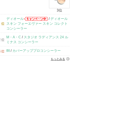
3位
ディオール
/
ディオール
スキン フォーエヴァー スキン コレクト
コンシーラー
M・A・C
/
スタジオ ラディアンス 24 ル
ミナス コンシーラー
tfit
/
カバーアッププロコンシーラー
もっとみる