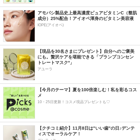
アモパシ製品史上最高濃度ピュアビタミンC（整肌
成分）25%配合！アイオペ渾身のビタミン美容液
IOPE(アイオペ)
【現品を30名さまにプレゼント】自分へのご褒美
にも。贅沢ケアを堪能できる「プランプコンセン
トレートマスク*」
アユーラ
【今月のテーマ】夏を100倍楽しむ！私を彩るコス
メ
10・25日更新！コスメ現品プレゼントも♡
【クチコミ紹介】11月8日は"いい歯"の日♪デンテ
ィスでオーラルケア！