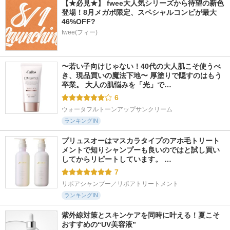
【★必見★】 fwee大人気シリーズから待望の新色
登場！8月メガポ限定、スペシャルコンビが最大
46%OFF?
fwee(フィー)
〜若い子向けじゃない！40代の大人肌こそ使うべ
き、現品買いの魔法下地〜 厚塗りで隠すのはもう
卒業。 大人の肌悩みを「光」で…
6
ウォータフルトーンアップサンクリーム
ランキングIN
プリュスオーはマスカラタイプのアホ毛トリート
メントで知りシャンプーも良いのではと試し買い
してからリピートしています。 …
7
リポアシャンプー／リポアトリートメント
ランキングIN
紫外線対策とスキンケアを同時に叶える！夏こそ
おすすめの“UV美容液”