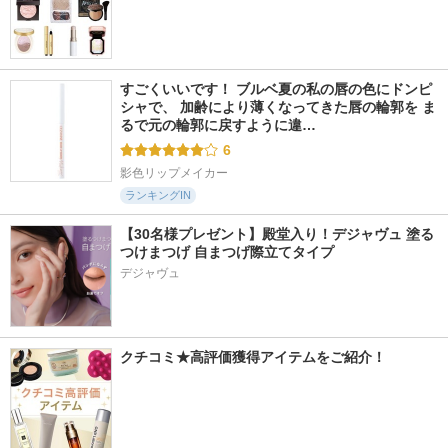
すごくいいです！ ブルベ夏の私の唇の色にドンピ
シャで、 加齢により薄くなってきた唇の輪郭を ま
るで元の輪郭に戻すように違…
6
影色リップメイカー
ランキングIN
【30名様プレゼント】殿堂入り！デジャヴュ 塗る
つけまつげ 自まつげ際立てタイプ
デジャヴュ
クチコミ★高評価獲得アイテムをご紹介！