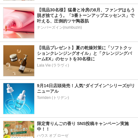
【現品30名様】猛暑と冷房の8月、ファンデはもう
脱ぎ捨てよう。「3番トーンアップエッセンス」で
叶える、圧倒的ツヤ陶器肌
ナンバーズイン(numbuzin)
【現品プレゼント】夏の乾燥対策に「ソフトクッ
ションクレンジングオイル」と「クレンジングバ
ームEX」のセットを30名様に
Lala Vie (ララヴィ)
9月14日店頭発売！人気“ダイブイン”シリーズがリ
ニューアル
限定青りんごの香り SNS投稿キャンペーン実施
中！！
ハウス オブ ローゼ