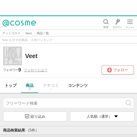
@cosme
アットコスメ
Veet
商品一覧
Veet おすすめ商品・人気ランキング
Veet
9
フォロー
フォローとは？
フォロワー
トップ
商品
クチコミ
コンテンツ
5
0
絞り込み
人気順（通常）
商品検索結果
（5件）