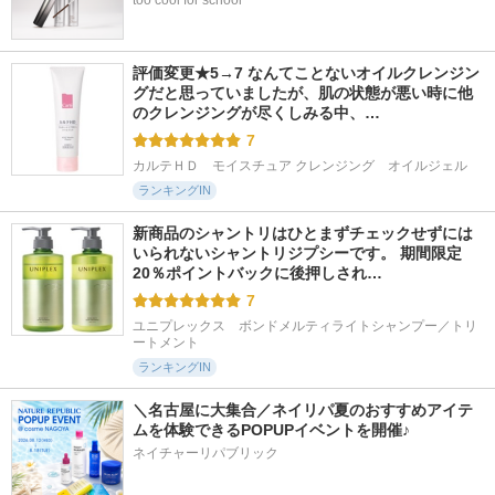
too cool for school
評価変更★5→7 なんてことないオイルクレンジン
グだと思っていましたが、肌の状態が悪い時に他
のクレンジングが尽くしみる中、…
7
カルテＨＤ　モイスチュア クレンジング　オイルジェル
ランキングIN
新商品のシャントリはひとまずチェックせずには
いられないシャントリジプシーです。 期間限定
20％ポイントバックに後押しされ…
7
ユニプレックス　ボンドメルティライトシャンプー／トリ
ートメント
ランキングIN
＼名古屋に大集合／ネイリパ夏のおすすめアイテ
ムを体験できるPOPUPイベントを開催♪
ネイチャーリパブリック