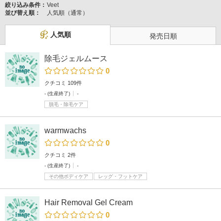
絞り込み条件：
Veet
並び替え順：
人気順（通常）
人気順
発売日順
除毛ジェルムース
0
クチコミ 109件
- (生産終了)
-
脱毛・除毛ケア
warmwachs
0
クチコミ 2件
- (生産終了)
-
その他ボディケア
レッグ・フットケア
Hair Removal Gel Cream
0