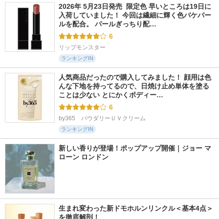
2026年 5月23日発売  限定色 早いところは19日に
入荷していました！ 今回は繊細に輝く色バケパー
ルを配合。 パールぎっちり配…
6
リップモンスター
ランキングIN
人気商品だったので購入してみました！ 顔用は色
んな下地を持ってるので、日焼け止め単体を塗る
ことは少ない とにかくボディー…
6
by365　パウダリーＵＶクリーム
ランキングIN
新しい香りが登場！ポップアップ開催｜ジョー マ
ローン ロンドン
生まれ変わった新ドモホルンリンクル＜基本4点＞
を徹底解剖！