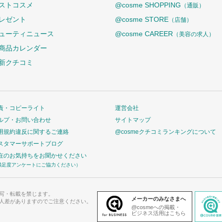
ストコスメ
@cosme SHOPPING
（通販）
レゼント
@cosme STORE
（店舗）
ューティニュース
@cosme CAREER
（美容の求人）
商品カレンダー
新クチコミ
責・コピーライト
運営会社
ルプ・お問い合わせ
サイトマップ
用規約違反に関するご連絡
@cosmeクチコミランキングについて
スタマーサポートブログ
在のお気持ちをお聞かせください
満足度アンケートにご協力ください）
写・転載を禁じます。
メーカーのみなさまへ
人差がありますのでご注意ください。
@cosmeへの掲載・
ビジネス活用はこちら