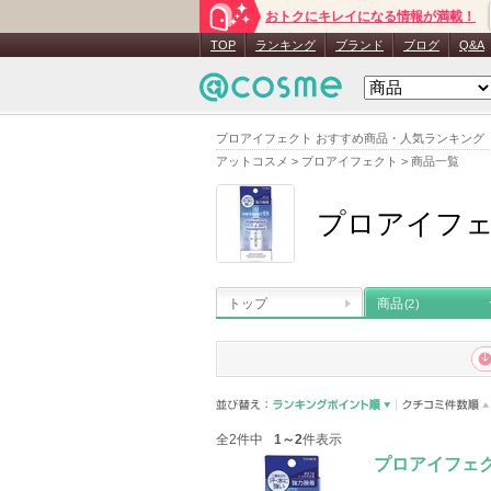
おトクにキレイになる情報が満載！
TOP
ランキング
ブランド
ブログ
Q&A
プロアイフェクト おすすめ商品・人気ランキング
アットコスメ
>
プロアイフェクト
>
商品一覧
プロアイフ
トップ
商品
(2)
全2件中
1～2
件表示
プロアイフェク