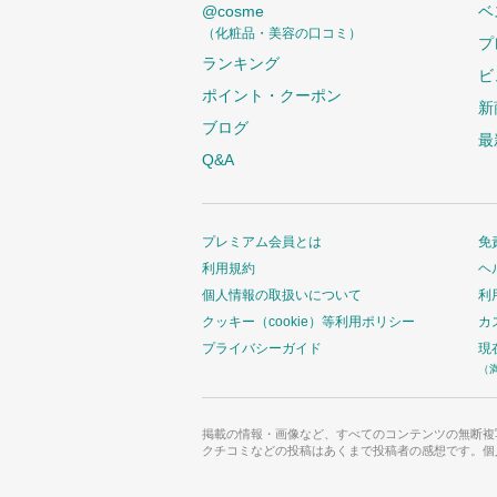
@cosme
ベ
（化粧品・美容の口コミ）
プ
ランキング
ビ
ポイント・クーポン
新
ブログ
最
Q&A
プレミアム会員とは
免
利用規約
ヘ
個人情報の取扱いについて
利
クッキー（cookie）等利用ポリシー
カ
プライバシーガイド
現
（
掲載の情報・画像など、すべてのコンテンツの無断複
クチコミなどの投稿はあくまで投稿者の感想です。個