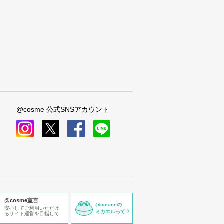
@cosme 公式SNSアカウント
instagram
x
facebook
line
@cosme宣言
@cosmeの
安心してご利用いただけ
ミカエルって？
るサイト運営を目指して