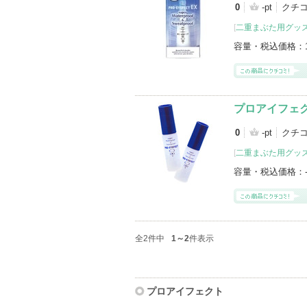
0
-pt
クチ
[
二重まぶた用グッ
容量・税込価格：
プロアイフェ
0
-pt
クチ
[
二重まぶた用グッ
容量・税込価格：
全2件中
1～2
件表示
プロアイフェクト