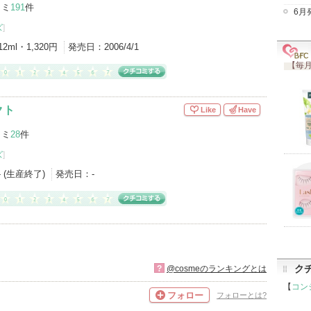
コミ
191
件
6月
ズ
]
12ml・1,320円
発売日：
2006/4/1
【毎月
クト
Like
Have
コミ
28
件
ズ
]
- (生産終了)
発売日：
-
ク
?
@cosmeのランキングとは
【
コン
フォロー
フォローとは?