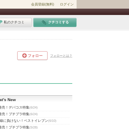
会員登録(無料)
ログイン
私のクチコミ
クチコミする
フォロー
フォローとは？
t's New
発売！デパコス特集
(6/24)
発売！プチプラ特集
(6/24)
線に負けない！ベストイレブン
(6/10)
発売！プチプラ特集
(5/28)