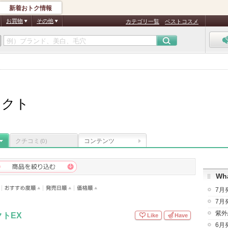
新着おトク情報
お買物
その他
カテゴリ一覧
ベストコスメ
ェクト
クチコミ
コンテンツ
(0)
Wha
7月
7月
紫外
トEX
Like
Have
6月