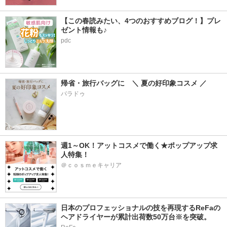
【この春読みたい、4つのおすすめブログ！】プレ
ゼント情報も♪
pdc
帰省・旅行バッグに　＼ 夏の好印象コスメ ／
パラドゥ
週1～OK！アットコスメで働く★ポップアップ求
人特集！
＠ｃｏｓｍｅキャリア
日本のプロフェッショナルの技を再現するReFaの
ヘアドライヤーが累計出荷数50万台※を突破。