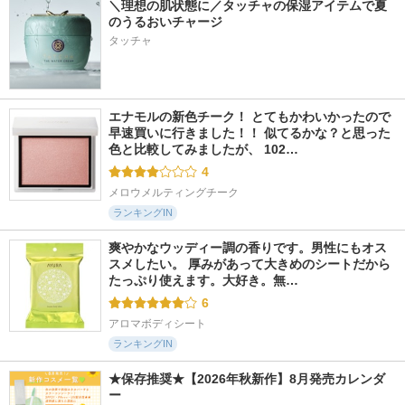
＼理想の肌状態に／タッチャの保湿アイテムで夏
のうるおいチャージ
タッチャ
エナモルの新色チーク！ とてもかわいかったので
早速買いに行きました！！ 似てるかな？と思った
色と比較してみましたが、 102…
4
メロウメルティングチーク
ランキングIN
爽やかなウッディー調の香りです。男性にもオス
スメしたい。 厚みがあって大きめのシートだから
たっぷり使えます。大好き。無…
6
アロマボディシート
ランキングIN
★保存推奨★【2026年秋新作】8月発売カレンダ
ー