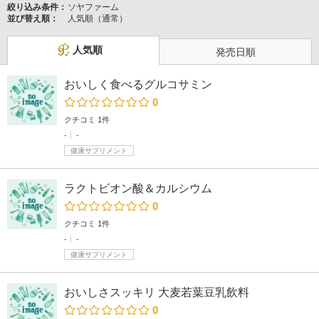
絞り込み条件：
ソヤファーム
並び替え順：
人気順（通常）
人気順
発売日順
おいしく食べるグルコサミン
0
クチコミ 1件
-
-
健康サプリメント
ラクトビオン酸＆カルシウム
0
クチコミ 1件
-
-
健康サプリメント
おいしさスッキリ 大麦若葉豆乳飲料
0