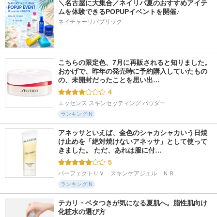
＼名古屋に大集合／ネイリパ夏のおすすめアイテ
ムを体験できるPOPUPイベントを開催♪
ネイチャーリパブリック
こちらの限定色、7月に再販されると知りました。 
おかげで、昨年の発売時に予約購入していたもの
の、未開封だったことを思い出…
4
エッセンス スキンセッティング パウダー
ランキングIN
アネッサといえば、金色のシャカシャカいう日焼
け止めを「絶対焼けないアネッサ」として使って
きました。 ただ、あれは服に付…
5
パーフェクトＵＶ　スキンケアジェル　ＮＢ
ランキングIN
テカリ・ベタつきが気になる夏肌へ。脂性肌向け
化粧水の選び方