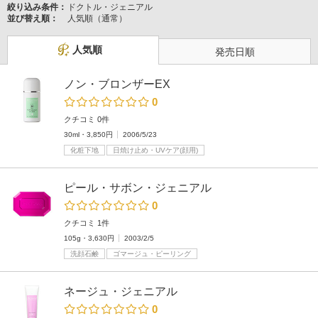
絞り込み条件：
ドクトル・ジェニアル
並び替え順：
人気順（通常）
人気順
発売日順
ノン・ブロンザーEX
0
クチコミ 0件
30ml・3,850円
2006/5/23
化粧下地
日焼け止め・UVケア(顔用)
ピール・サボン・ジェニアル
0
クチコミ 1件
105g・3,630円
2003/2/5
洗顔石鹸
ゴマージュ・ピーリング
ネージュ・ジェニアル
0