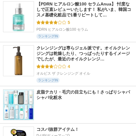
【PDRN ヒアルロン酸100 セラムAnua】 忖度な
しで正直レビューいたします！ 私がいま、韓国コ
スメ基礎化粧品で1番リピートして…
5
PDRN ヒアルロン酸100 セラム
ランキングIN
クレンジングは専らジェル派です。オイルクレン
ジングは乾燥したり、つっぱったりするイメージ
でしたが、最近のオイルクレンジ…
4
オルビス ザ クレンジング オイル
ランキングIN
皮脂テカリ・毛穴の目立ちにも！さっぱりシャバ
シャバ化粧水
コスパ抜群アイテム！
D-UP(ディーアップ)