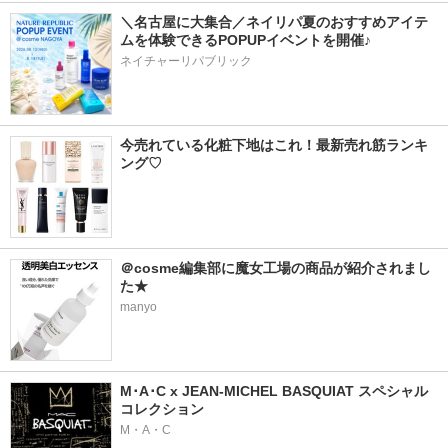
＼名古屋に大集合／ネイリパ夏のおすすめアイテ
ムを体験できるPOPUPイベントを開催♪
ネイチャーリパブリック
今売れている化粧下地はこれ！最新売れ筋ランキ
ング♡
＠cosme編集部に魔女工場の商品が紹介されまし
た★
manyo
M･A･C x JEAN-MICHEL BASQUIAT スペシャル
コレクション
M・A・C