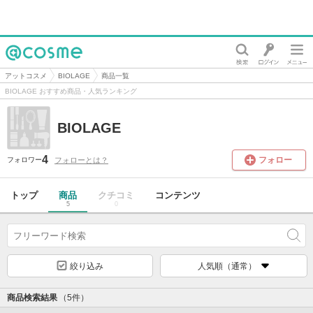
@cosme
アットコスメ
BIOLAGE
商品一覧
BIOLAGE おすすめ商品・人気ランキング
BIOLAGE
4
フォロー
フォローとは？
フォロワー
トップ
商品
クチコミ
コンテンツ
5
0
絞り込み
人気順（通常）
商品検索結果
（5件）