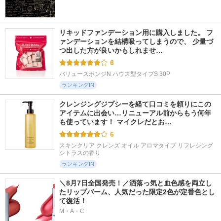
リキッドファンデーション用に購入しました。 フ
ァンデーションを結構吸ってしまうので、 少量づ
つ出した方が良いかもしれませ…
6
バリュースポンジN ハウス型タイプS 30P
ランキングIN
クレンジングジプシーを経て口コミを頼りにこの
アイテムに出会い…リニューアル前からもう何年
も使っています！ マイクレだとお…
6
スキンクリア クレンズ オイル アロマタイプ リフレシング
シトラスの香り
ランキングIN
＼8月7日全国発売！／洒落っ気と血色感を両立し
たリップバーム、人気だった限定2色が定番色とし
て復活！
M・A・C