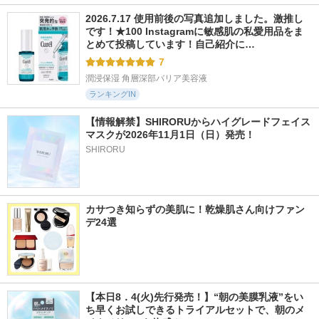
2026.7.17 使用前後の写真追加しました。激推し
です！★100 Instagramに敏感肌の私愛用品をま
とめて投稿しています！自己紹介に…
7
潤浸保湿 角層深部バリア美容液
ランキングIN
【情報解禁】SHIRORUからハイグレードフェイス
マスクが2026年11月1日（日）発売！
SHIRORU
カサつき知らずの美肌に！乾燥肌さん向けファン
デ24選
【本日8．4(火)先行発売！】“朝の美膜乳液”をい
ち早くお試しできるトライアルセットで、朝のメ