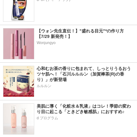
【ウォン先生直伝！】"盛れる目元"*の作り方
【7/29 新発売！】
Wonjungyo
心和むお茶の香りに包まれて、しっとりうるおう
ツヤ肌へ！「石川ルルルン（加賀棒茶(R)の香
り）」が新登場
美肌に導く「化粧水＆乳液」はコレ！季節の変わ
り目に起こる「ときどき敏感肌」におすすめ♪
d プログラム