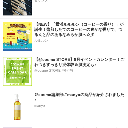
セザンヌ
【NEW】「横浜ルルルン（コーヒーの香り）」が
誕生！焙煎したてのコーヒーの豊かな香りで、つ
るんと品のあるなめらか肌へ☆彡
ルルルン
【@cosme STORE】8月イベントカレンダー！ご
わつきすっきり泥体験＆肌測定も♪
@cosme STORE PR担当
＠cosme編集部にmanyoの商品が紹介されました
♪
manyo