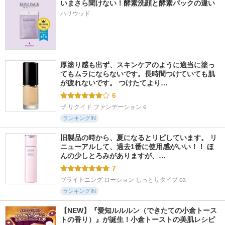
いまさら聞けない！酵素洗顔と酵素パックの違い
ハリウッド
厚塗り感も出ず、スキンケアのように適当に塗っ
てもムラにならないです。長時間つけていても肌
が疲れないです。 つけたてより…
6
ザ リクイド ファンデーション e
ランキングIN
旧製品の時から、夏になるとリピしています。 リ
ニューアルして、過去1番に使用感がいい！！ ほ
んの少しとろみがありますが、…
7
ブライトニング ローション しっとりタイプ ca
ランキングIN
【NEW】『愛知ルルルン（できたての小倉トース
トの香り）』が誕生！小倉トーストの美肌レシピ