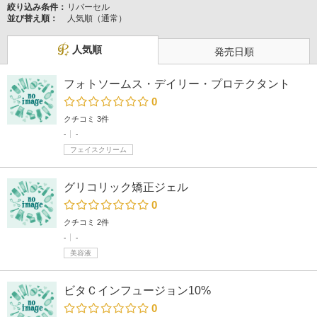
絞り込み条件：
リバーセル
並び替え順：
人気順（通常）
人気順
発売日順
フォトソームス・デイリー・プロテクタント
0
クチコミ 3件
-
-
フェイスクリーム
グリコリック矯正ジェル
0
クチコミ 2件
-
-
美容液
ビタＣインフュージョン10%
0