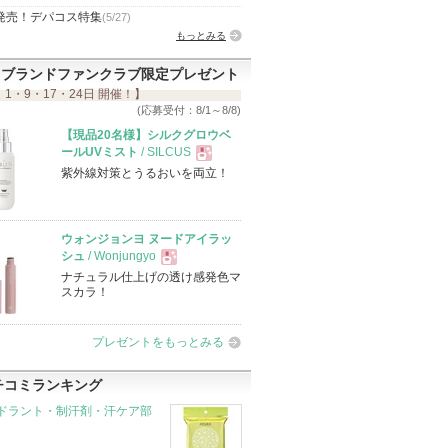
発売！デパコス特集
(5/27)
もっとみる
ブランドファンクラブ限定プレゼント
 1・9・17・24日 開催！】
(応募受付：8/1～8/8)
【現品20名様】シルクグロウベ
ールUVミスト
/ SILCUS
紫外線対策とうるおいを両立！
現
品
ウォンジョンヨ ヌードアイラッ
シュ
/ Wonjungyo
ナチュラル仕上げの透け感発色マ
現
スカラ！
品
プレゼントをもっとみる
チコミランキング
ドラント・制汗剤・汗ケア部