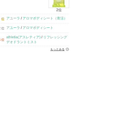
2位
アユーラ
/
アロマボディシート（青涼）
アユーラ
/
アロマボディシート
athletia(アスレティア)
/
リフレッシング
デオドラントミスト
もっとみる