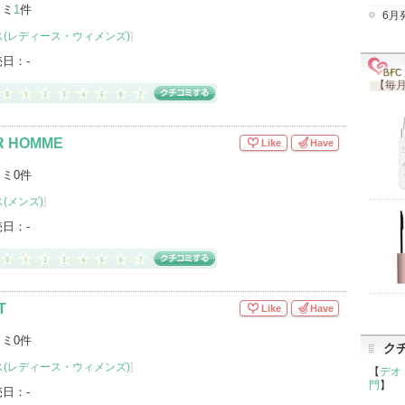
コミ
1
件
6月
(レディース・ウィメンズ)
]
売日：
-
【毎月
R HOMME
Like
Have
ミ0件
(メンズ)
]
売日：
-
T
Like
Have
ミ0件
ク
(レディース・ウィメンズ)
]
【
デオ
門
】
売日：
-