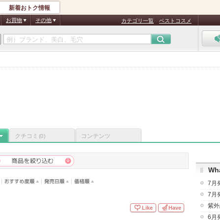
新着おトク情報
お買物
その他
カテゴリ一覧
ベストコスメ
クチコミ
コンテンツ
(0)
Wha
7月
7月
紫外
Like
Have
6月