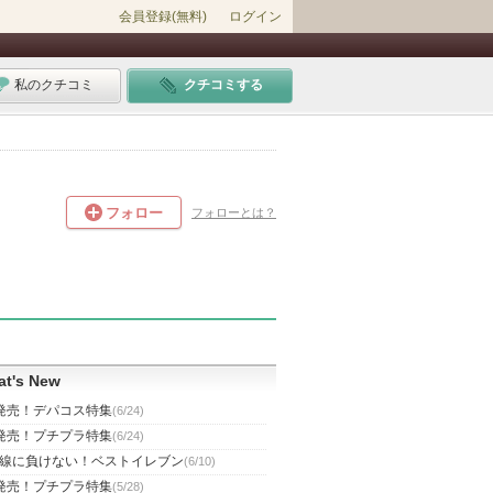
会員登録(無料)
ログイン
私のクチコミ
クチコミする
フォロー
フォローとは？
t's New
発売！デパコス特集
(6/24)
発売！プチプラ特集
(6/24)
線に負けない！ベストイレブン
(6/10)
発売！プチプラ特集
(5/28)