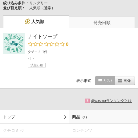
絞り込み条件：
リンダリー
並び替え順：
人気順（通常）
人気順
発売日順
ナイトソープ
0
クチコミ 1件
-
-
洗顔石鹸
表示形式：
リスト
画像
@cosmeランキングとは
?
トップ
商品
(1)
クチコミ
コンテンツ
(0)