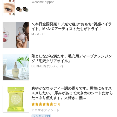
＠cosme nippon
＼本日全国発売！／光で遊ぶ”おもち”質感ハイラ
イト、M･A･Cアーティストたちがトライ！
M・A・C
落としながら満たす、毛穴用ディープクレンジン
グ『毛穴クリアオイル』
爽やかなウッディー調の香りです。男性にもオス
スメしたい。 厚みがあって大きめのシートだから
たっぷり使えます。大好き。無…
6
アロマボディシート
ランキングIN