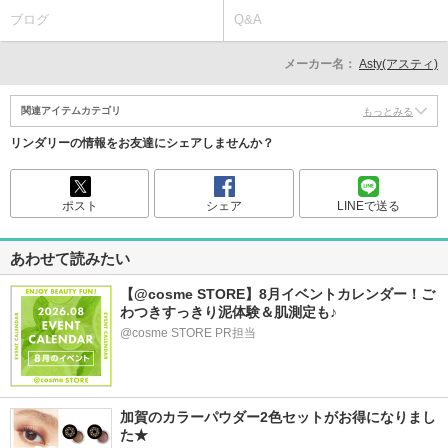
ブログ
Q&A
メーカー名：
Asty(アスティ)
関連アイテムカテゴリ
もっとみる
リンダリーの情報をお友達にシェアしませんか？
ポスト
シェア
LINEで送る
あわせて読みたい
【@cosme STORE】8月イベントカレンダー！ご
わつきすっきり泥体験＆肌測定も♪
@cosme STORE PR担当
加賀のカラーパウダー2色セットがお得になりまし
た★