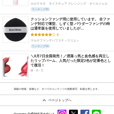
カルテＨＤ　モイスチュア クレンジング　オイルジェル
ランキングIN
クッションファンデ用に使用しています。 全ファ
ンデ対応で薄型、しずく型 パウダーファンデの時
は通常版を使用していましたが…
6
マルチファンデパフ２Ｐ＜スリム＞
ランキングIN
＼8月7日全国発売！／洒落っ気と血色感を両立し
たリップバーム、人気だった限定2色が定番色とし
て復活！
M・A・C
掲載の情報・画像など、すべてのコンテンツの無断複写、転載を禁じます。
ページトップへ