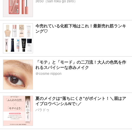
3650（san roku go zero）
今売れている化粧下地はこれ！最新売れ筋ランキ
ング♡
「モテ」と「モード」の二刀流！大人の色気を作
れるスパイシーな赤みメイク
＠cosme nippon
夏のメイクは“落ちにくさ”がポイント！＼眉はア
イブロウペンシルNで♪／
パラドゥ