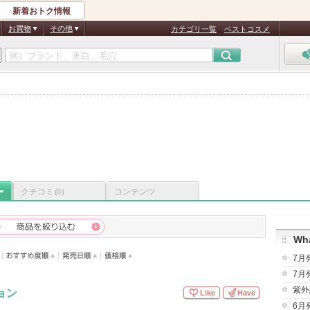
新着おトク情報
お買物
その他
カテゴリ一覧
ベストコスメ
ト
クチコミ
コンテンツ
(0)
Wha
7月
7月
紫外
ョン
Like
Have
6月