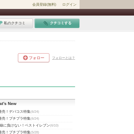
会員登録(無料)
ログイン
私のクチコミ
クチコミする
フォロー
フォローとは？
t's New
発売！デパコス特集
(6/24)
発売！プチプラ特集
(6/24)
線に負けない！ベストイレブン
(6/10)
発売！プチプラ特集
(5/28)