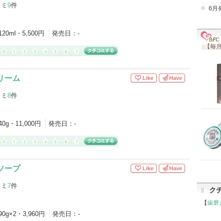
コミ
9
件
6月
120ml・5,500円
発売日：
-
【毎月
リーム
Like
Have
コミ
8
件
40g・11,000円
発売日：
-
ソープ
Like
Have
コミ
7
件
ク
【
歯磨
90g×2・3,960円
発売日：
-