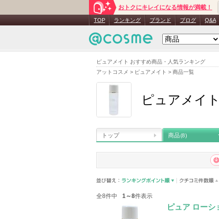
おトクにキレイになる情報が満載！
TOP
ランキング
ブランド
ブログ
Q&A
ピュアメイト おすすめ商品・人気ランキング
アットコスメ
>
ピュアメイト
>
商品一覧
ピュアメイ
トップ
商品
(8)
全8件中
1～8
件表示
ピュア ローシ