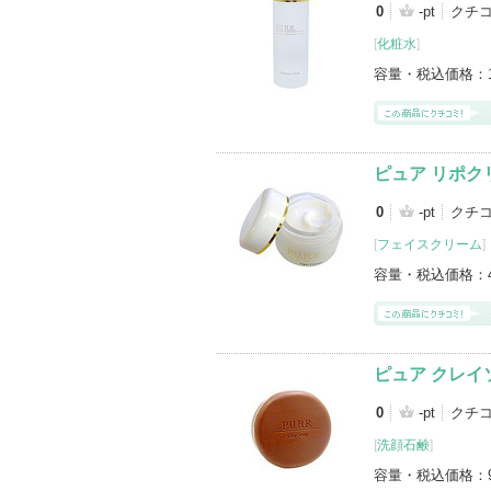
0
-pt
クチ
[
化粧水
]
容量・税込価格：
ピュア リポク
0
-pt
クチ
[
フェイスクリーム
]
容量・税込価格：
ピュア クレイ
0
-pt
クチ
[
洗顔石鹸
]
容量・税込価格：