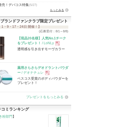
発売！デパコス特集
(5/27)
もっとみる
ブランドファンクラブ限定プレゼント
 1・9・17・24日 開催！】
(応募受付：8/1～8/8)
【現品20名様】人気No.1チーク
をプレゼント！
/ LoNLy
透明感を引き出すモーヴカラー
現
品
薬用さらさらデオドラントパウダ
ー
/ デオナチュレ
ベスコス受賞のボディパウダーを
現
プレゼント！
品
プレゼントをもっとみる
チコミランキング
き粉部門
】