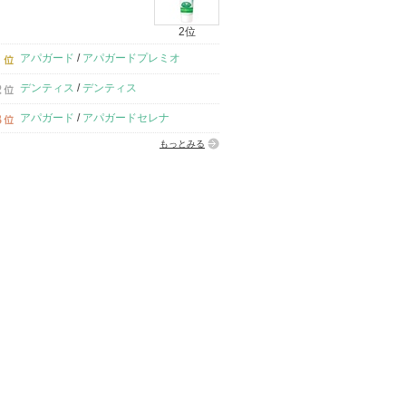
2位
アパガード
/
アパガードプレミオ
デンティス
/
デンティス
アパガード
/
アパガードセレナ
もっとみる