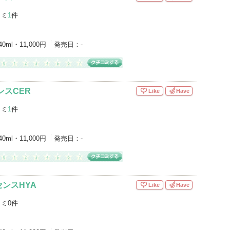
コミ
1
件
40ml・11,000円
発売日：
-
ンスCER
Like
Have
コミ
1
件
40ml・11,000円
発売日：
-
ンスHYA
Like
Have
ミ0件