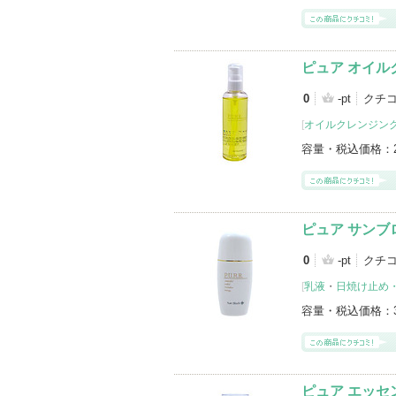
ピュア オイル
0
-pt
クチ
[
オイルクレンジン
容量・税込価格：
ピュア サンブ
0
-pt
クチ
[
乳液
・
日焼け止め・
容量・税込価格：
ピュア エッセ