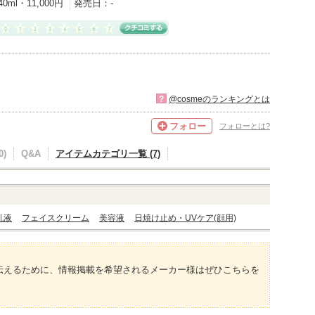
40ml・11,000円
発売日：
-
?
@cosmeのランキングとは
フォロー
フォローとは?
)
Q&A
アイテムカテゴリ一覧 (7)
乳液
フェイスクリーム
美容液
日焼け止め・UVケア(顔用)
伝えるために、情報掲載を希望されるメーカー様はぜひこちらを