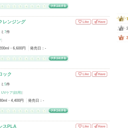
クレンジング
Like
Have
コミ
7
件
グ
]
200ml・6,600円
発売日：
-
ロック
Like
Have
コミ
5
件
UVケア(顔用)
]
30ml・4,400円
発売日：
-
ンスPLA
Like
Have