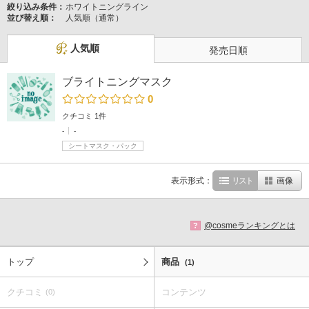
絞り込み条件：
ホワイトニングライン
並び替え順：
人気順（通常）
人気順
発売日順
ブライトニングマスク
0
クチコミ 1件
-
-
シートマスク・パック
表示形式：
リスト
画像
@cosmeランキングとは
?
トップ
商品
(1)
クチコミ
コンテンツ
(0)