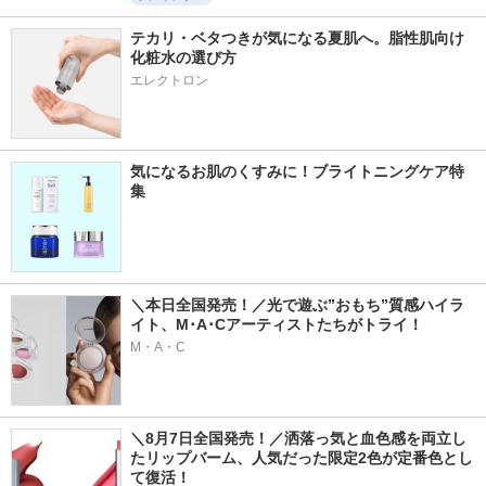
テカリ・ベタつきが気になる夏肌へ。脂性肌向け
化粧水の選び方
エレクトロン
気になるお肌のくすみに！ブライトニングケア特
集
＼本日全国発売！／光で遊ぶ”おもち”質感ハイラ
イト、M･A･Cアーティストたちがトライ！
M・A・C
＼8月7日全国発売！／洒落っ気と血色感を両立し
たリップバーム、人気だった限定2色が定番色とし
て復活！