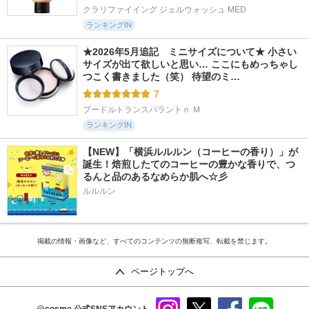
クラリファイイング ジェルウォッシュ MED
ランキングIN
★2026年5月追記　ミニサイズについて★ 小さい
サイズが出て欲しいと思い… ここにもめっちゃし
つこく書きました（笑） 待望のミ…
7
プードルトランスパラントｎ Ｍ
ランキングIN
【NEW】「横浜ルルルン（コーヒーの香り）」が
誕生！焙煎したてのコーヒーの豊かな香りで、つ
るんと品のあるなめらか肌へ☆彡
ルルルン
掲載の情報・画像など、すべてのコンテンツの無断複写、転載を禁じます。
ページトップへ