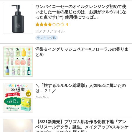
ワンバイコーセーのオイルクレンジング初めて使
いました一番の感じたのは、お肌がツルツルにな
った点です(^^) 使用後につっぱ…
4
ポアクリア オイル
ランキングIN
洋梨＆イングリッシュペアー×フローラルの香りま
とめ
＼「旅するルルルン総選挙」人気No1に輝いたの
は…？！／
ルルルン
【8/21新発売】プリズム肌を作る化粧下地『アン
ベリスールデクラ』誕生。メイクアップ×スキンケ