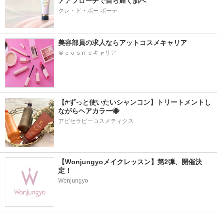
アアプローチで自ら輝く肌へ
クレ・ド・ポー ボーテ
美容部員の求人ならアットコスメキャリア
＠ｃｏｓｍｅキャリア
【#ずっと使いたいシャンコン】トリートメントし
ながらヘアカラー🐝
アピセラピーコスメティクス
【Wonjungyoメイクレッスン】第2弾、開催決
定！
Wonjungyo