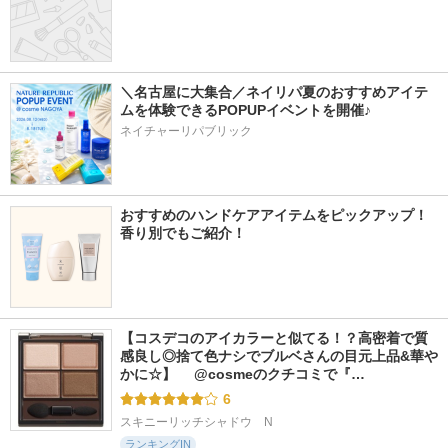
＼名古屋に大集合／ネイリパ夏のおすすめアイテ
ムを体験できるPOPUPイベントを開催♪
ネイチャーリパブリック
おすすめのハンドケアアイテムをピックアップ！
香り別でもご紹介！
【コスデコのアイカラーと似てる！？高密着で質
感良し◎捨て色ナシでブルベさんの目元上品&華や
かに☆】 　@cosmeのクチコミで『…
6
スキニーリッチシャドウ　N
ランキングIN