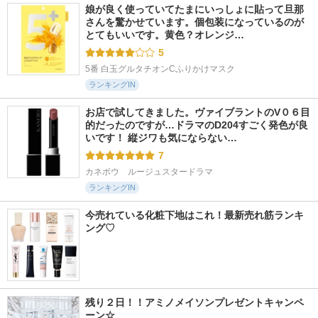
娘が良く使っていてたまにいっしょに貼って旦那
さんを驚かせています。個包装になっているのが
とてもいいです。黄色？オレンジ…
5
5番 白玉グルタチオンCふりかけマスク
ランキングIN
お店で試してきました。ヴァイブラントのV０６目
的だったのですが…ドラマのD204すごく発色が良
いです！ 縦ジワも気にならない…
7
カネボウ　ルージュスタードラマ
ランキングIN
今売れている化粧下地はこれ！最新売れ筋ランキ
ング♡
残り２日！！アミノメイソンプレゼントキャンペ
ーン☆