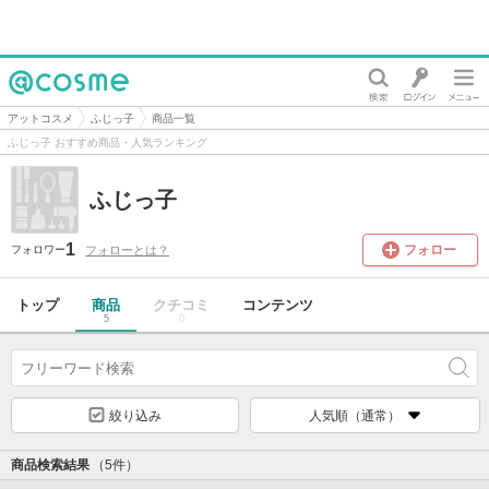
@cosme
アットコスメ
ふじっ子
商品一覧
ふじっ子 おすすめ商品・人気ランキング
ふじっ子
1
フォロー
フォローとは？
フォロワー
トップ
商品
クチコミ
コンテンツ
5
0
絞り込み
人気順（通常）
商品検索結果
（5件）