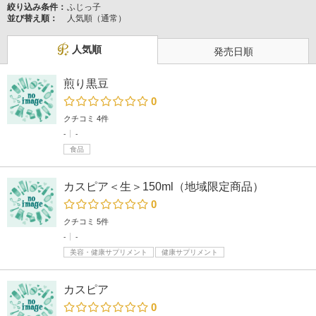
絞り込み条件：
ふじっ子
並び替え順：
人気順（通常）
人気順
発売日順
煎り黒豆
0
クチコミ 4件
-
-
食品
カスピア＜生＞150ml（地域限定商品）
0
クチコミ 5件
-
-
美容・健康サプリメント
健康サプリメント
カスピア
0