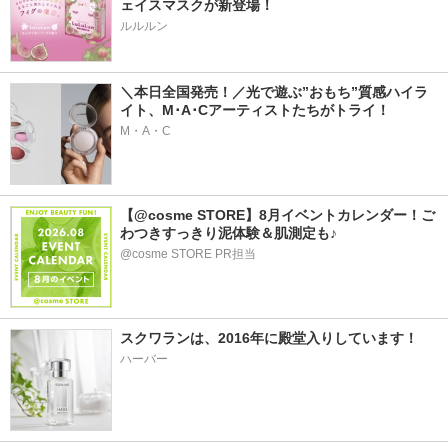
ェイスマスクが新登場！
ルルルン
＼本日全国発売！／光で遊ぶ”おもち”質感ハイラ
イト、M･A･Cアーティストたちがトライ！
M・A・C
【@cosme STORE】8月イベントカレンダー！ご
わつきすっきり泥体験＆肌測定も♪
@cosme STORE PR担当
スクワランは、2016年に殿堂入りしています！
ハーバー