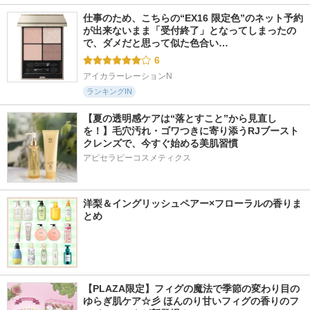
仕事のため、こちらの“EX16 限定色”のネット予約
が出来ないまま「受付終了」となってしまったの
で、ダメだと思って似た色合い…
6
アイカラーレーションN
ランキングIN
【夏の透明感ケアは“落とすこと”から見直し
を！】毛穴汚れ・ゴワつきに寄り添うRJブースト
クレンズで、今すぐ始める美肌習慣
アピセラピーコスメティクス
洋梨＆イングリッシュペアー×フローラルの香りま
とめ
【PLAZA限定】フィグの魔法で季節の変わり目の
ゆらぎ肌ケア☆彡 ほんのり甘いフィグの香りのフ