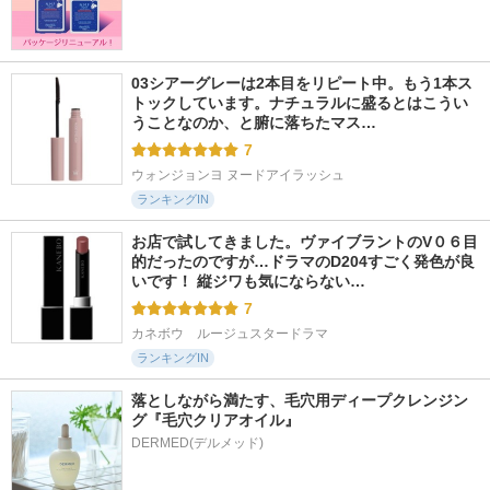
03シアーグレーは2本目をリピート中。もう1本ス
トックしています。ナチュラルに盛るとはこうい
うことなのか、と腑に落ちたマス…
7
ウォンジョンヨ ヌードアイラッシュ
ランキングIN
お店で試してきました。ヴァイブラントのV０６目
的だったのですが…ドラマのD204すごく発色が良
いです！ 縦ジワも気にならない…
7
カネボウ　ルージュスタードラマ
ランキングIN
落としながら満たす、毛穴用ディープクレンジン
グ『毛穴クリアオイル』