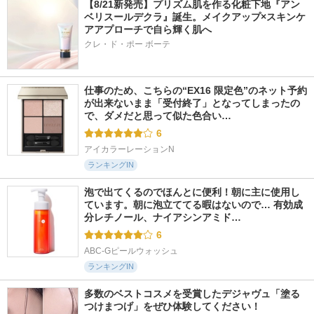
【8/21新発売】プリズム肌を作る化粧下地『アン
ベリスールデクラ』誕生。メイクアップ×スキンケ
アアプローチで自ら輝く肌へ
クレ・ド・ポー ボーテ
仕事のため、こちらの“EX16 限定色”のネット予約
が出来ないまま「受付終了」となってしまったの
で、ダメだと思って似た色合い…
6
アイカラーレーションN
ランキングIN
泡で出てくるのでほんとに便利！朝に主に使用し
ています。朝に泡立ててる暇はないので… 有効成
分レチノール、ナイアシンアミド…
6
ABC-Gピールウォッシュ
ランキングIN
多数のベストコスメを受賞したデジャヴュ「塗る
つけまつげ」をぜひ体験してください！