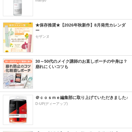
manyo
★保存推奨★【2026年秋新作】8月発売カレンダ
ー
セザンヌ
30～50代のメイク講師のお直しポーチの中身は？
崩れにくいコツも
＠ｃｏｓｍｅ編集部に取り上げていただきました♪
D-UP(ディーアップ)