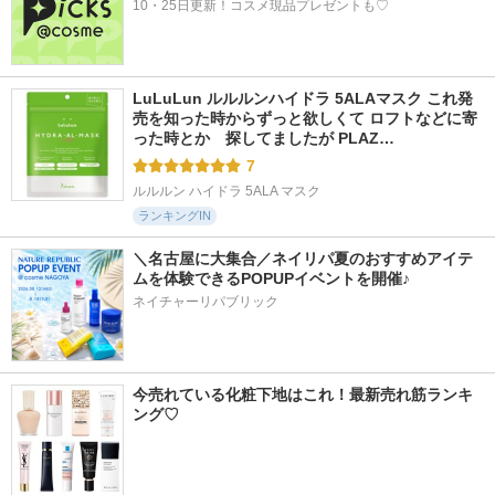
10・25日更新！コスメ現品プレゼントも♡
LuLuLun ルルルンハイドラ 5ALAマスク これ発
売を知った時からずっと欲しくて ロフトなどに寄
った時とか　探してましたが PLAZ…
7
ルルルン ハイドラ 5ALA マスク
ランキングIN
＼名古屋に大集合／ネイリパ夏のおすすめアイテ
ムを体験できるPOPUPイベントを開催♪
ネイチャーリパブリック
今売れている化粧下地はこれ！最新売れ筋ランキ
ング♡