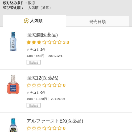
絞り込み条件：
眼涼
並び替え順：
人気順（通常）
人気順
発売日順
眼涼潤(医薬品)
3.0
クチコミ 2件
13ml・858円
2008/12/4
医薬品
眼涼12(医薬品)
0
クチコミ 0件
15ml・1,320円
2011/4/26
医薬品
アルファーストEX(医薬品)
0