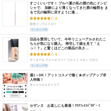
すごくいいです！ ブルベ夏の私の唇の色にドンピ
シャで、 加齢により薄くなってきた唇の輪郭を ま
るで元の輪郭に戻すように違…
6
影色リップメイカー
ランキングIN
旧品を愛用していて、今年リニューアルされたこ
ちらが気になり購入。 帰宅して鏡を見て「え
っ！？」と驚くほどこの製品の良さ…
6
ディオール フォーエヴァー フルイド スキン グロウ
ランキングIN
週1～OK！アットコスメで働く★ポップアップ求
人特集！
＠ｃｏｓｍｅキャリア
セザンヌ　お直しにも最適！ｸﾘｱﾌｪｲｽﾊﾟｳﾀﾞｰ！
セザンヌ