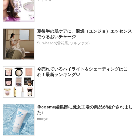
夏後半の肌ケアに。潤燥（ユンジョ）エッセンス
でうるおいチャージ
Sulwhasoo(雪花秀, ソルファス)
今売れているハイライト＆シェーディングはこ
れ！最新ランキング♡
＠cosme編集部に魔女工場の商品が紹介されまし
た♪
manyo