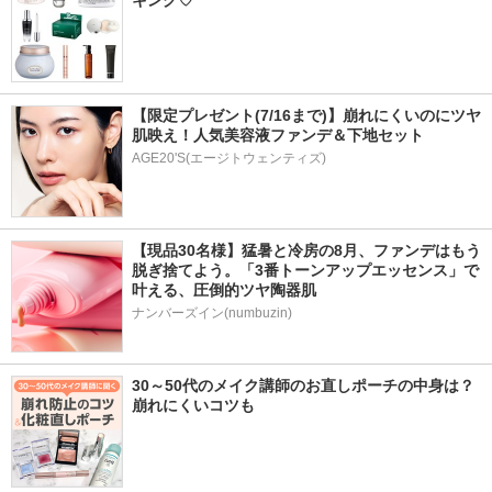
キング♡
【限定プレゼント(7/16まで)】崩れにくいのにツヤ
肌映え！人気美容液ファンデ＆下地セット
AGE20'S(エージトウェンティズ)
【現品30名様】猛暑と冷房の8月、ファンデはもう
脱ぎ捨てよう。「3番トーンアップエッセンス」で
叶える、圧倒的ツヤ陶器肌
ナンバーズイン(numbuzin)
30～50代のメイク講師のお直しポーチの中身は？
崩れにくいコツも