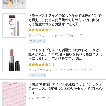
ドラッグストアなどで試したなかで比較的どこで
も買えて、たるんだ目元のちりめんジワに滲みに
くく適度なコシとお湯オフで人工…
6
ラブ・ライナー　リキッドアイライナーR5
ランキングIN
マットタイプもすごく話題だったけれど、 今は
艶々が気分。 SNSで色々色味を調べて私はハグミ
ーにしました。ブルベ冬てす。 Di…
6
ラスターガラス シアーシャイン リップスティック
ランキングIN
【現品30名様】アイドル級束感つけま『ラッシュ
フォーカス』&定番つけまのりをセットでプレゼン
ト！
D-UP(ディーアップ)