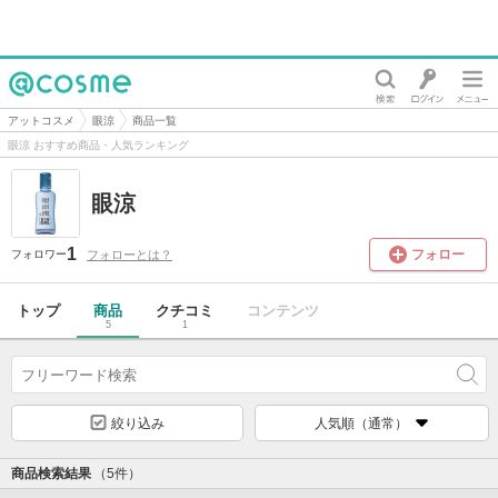
@cosme
アットコスメ
眼涼
商品一覧
眼涼 おすすめ商品・人気ランキング
眼涼
1
フォロー
フォローとは？
フォロワー
トップ
商品
クチコミ
コンテンツ
5
1
絞り込み
人気順（通常）
商品検索結果
（5件）