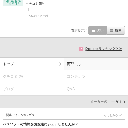
クチコミ 5件
-
-
入浴剤・浴用料
表示形式：
リスト
画像
@cosmeランキングとは
?
トップ
商品
(3)
クチコミ
コンテンツ
(0)
ブログ
Q&A
メーカー名：
ナガオカ
関連アイテムカテゴリ
もっとみる
バスソフトの情報をお友達にシェアしませんか？