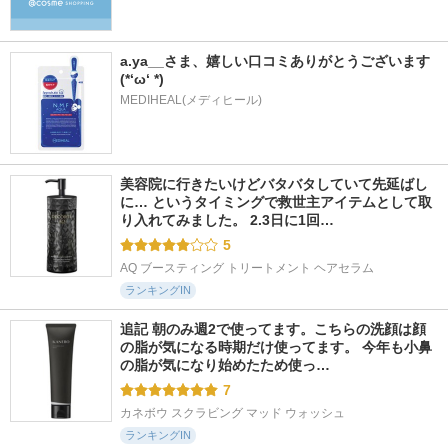
a.ya__さま、嬉しい口コミありがとうございます
(*‘ω‘ *)
MEDIHEAL(メディヒール)
美容院に行きたいけどバタバタしていて先延ばし
に… というタイミングで救世主アイテムとして取
り入れてみました。 2.3日に1回…
5
AQ ブースティング トリートメント ヘアセラム
ランキングIN
追記 朝のみ週2で使ってます。こちらの洗顔は顔
の脂が気になる時期だけ使ってます。 今年も小鼻
の脂が気になり始めたため使っ…
7
カネボウ スクラビング マッド ウォッシュ
ランキングIN