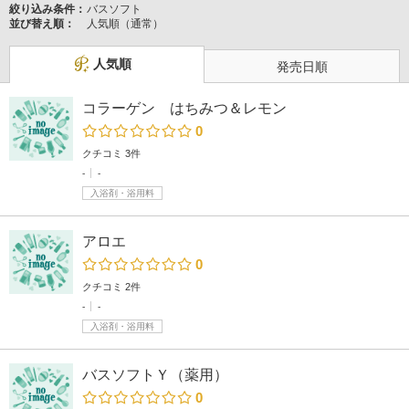
絞り込み条件：
バスソフト
並び替え順：
人気順（通常）
人気順
発売日順
コラーゲン はちみつ＆レモン
0
クチコミ 3件
-
-
入浴剤・浴用料
アロエ
0
クチコミ 2件
-
-
入浴剤・浴用料
バスソフトＹ（薬用）
0