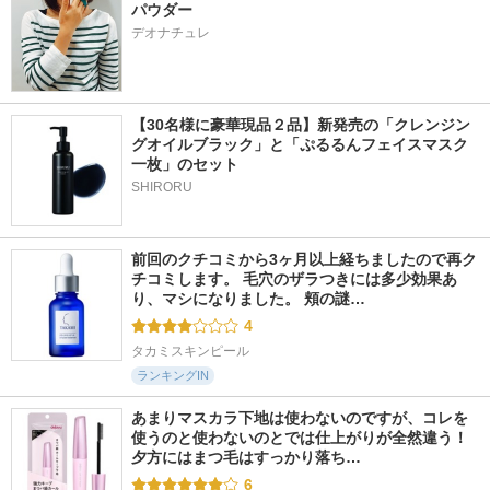
パウダー
デオナチュレ
【30名様に豪華現品２品】新発売の「クレンジン
グオイルブラック」と「ぷるるんフェイスマスク
一枚」のセット
SHIRORU
前回のクチコミから3ヶ月以上経ちましたので再ク
チコミします。 毛穴のザラつきには多少効果あ
り、マシになりました。 頬の謎…
4
タカミスキンピール
ランキングIN
あまりマスカラ下地は使わないのですが、コレを
使うのと使わないのとでは仕上がりが全然違う！ 
夕方にはまつ毛はすっかり落ち…
6