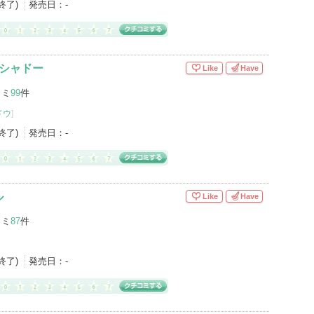
産終了)
発売日：
-
イシャドー
Like
Have
コミ
99
件
ドウ
]
産終了)
発売日：
-
ル
Like
Have
コミ
87
件
産終了)
発売日：
-