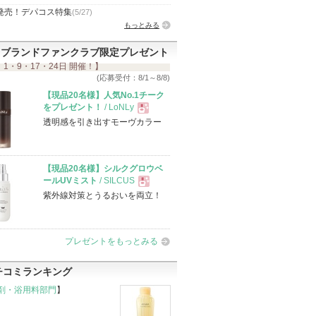
発売！デパコス特集
(5/27)
もっとみる
ブランドファンクラブ限定プレゼント
 1・9・17・24日 開催！】
(応募受付：8/1～8/8)
【現品20名様】人気No.1チーク
をプレゼント！
/ LoNLy
透明感を引き出すモーヴカラー
現
品
【現品20名様】シルクグロウベ
ールUVミスト
/ SILCUS
紫外線対策とうるおいを両立！
現
品
プレゼントをもっとみる
チコミランキング
剤・浴用料部門
】