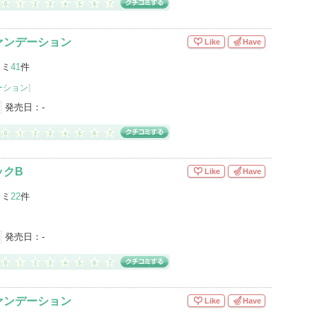
ァンデーション
Like
Have
コミ
41
件
ーション
]
発売日：
-
ックB
Like
Have
コミ
22
件
発売日：
-
ァンデーション
Like
Have