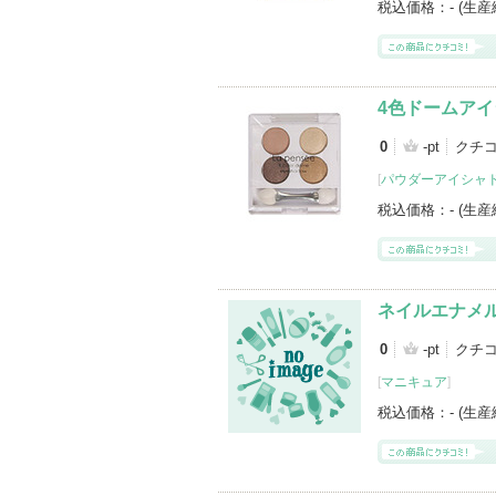
税込価格：
- (生
4色ドームア
0
-pt
クチ
[
パウダーアイシャ
税込価格：
- (生
ネイルエナメ
0
-pt
クチ
[
マニキュア
]
税込価格：
- (生