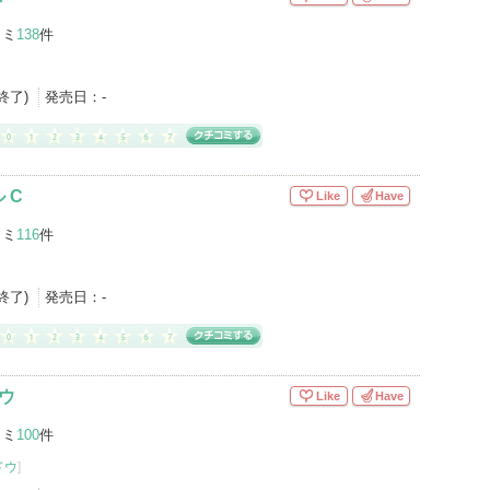
コミ
138
件
産終了)
発売日：
-
 C
Like
Have
コミ
116
件
産終了)
発売日：
-
ウ
Like
Have
コミ
100
件
ドウ
]