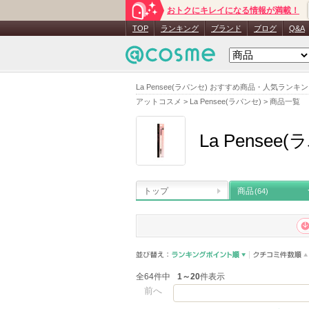
おトクにキレイになる情報が満載！
TOP
ランキング
ブランド
ブログ
Q&A
La Pensee(ラパンセ) おすすめ商品・人気ランキ
アットコスメ
>
La Pensee(ラパンセ)
>
商品一覧
La Pensee
トップ
商品
(64)
全64件中
1～20
件表示
前へ