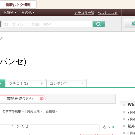
新着おトク情報
お買物
その他
カテゴリ一覧
ベストコスメ
ング
(ラパンセ)
クチコミ
コンテンツ
(1)
Wha
7月
7月
紫外
1
2
3
4
次へ
6月