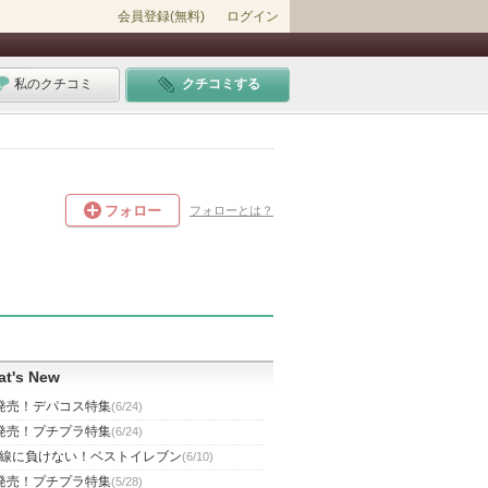
会員登録(無料)
ログイン
私のクチコミ
クチコミする
フォロー
フォローとは？
t's New
発売！デパコス特集
(6/24)
発売！プチプラ特集
(6/24)
線に負けない！ベストイレブン
(6/10)
発売！プチプラ特集
(5/28)