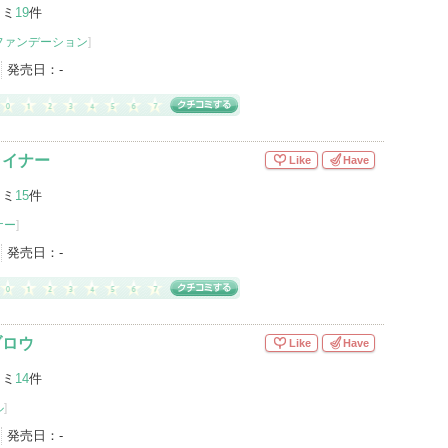
コミ
19
件
ファンデーション
]
発売日：
-
ライナー
Like
Have
コミ
15
件
ナー
]
発売日：
-
ブロウ
Like
Have
コミ
14
件
ル
]
発売日：
-