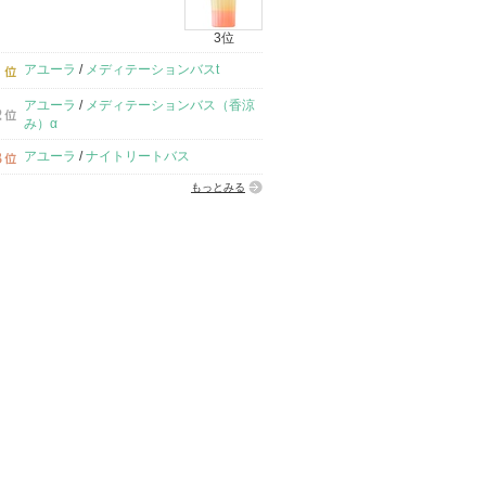
3位
アユーラ
/
メディテーションバスt
アユーラ
/
メディテーションバス（香涼
み）α
アユーラ
/
ナイトリートバス
もっとみる