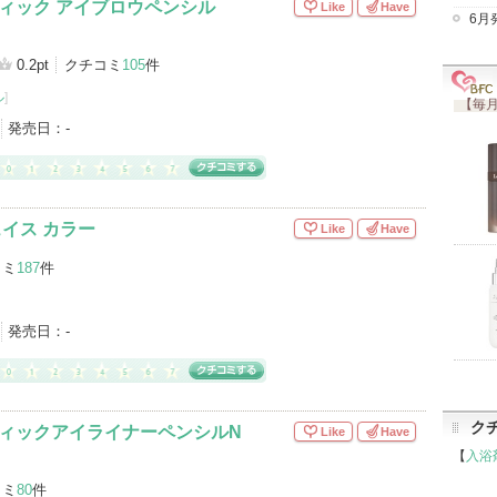
ティック アイブロウペンシル
Like
Have
6月
0.2pt
クチコミ
105
件
ル
]
【毎月
発売日：
-
ェイス カラー
Like
Have
コミ
187
件
発売日：
-
ク
ティックアイライナーペンシルN
Like
Have
【
入浴
コミ
80
件