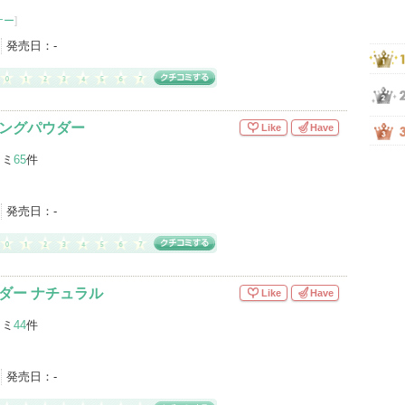
ナー
]
発売日：
-
リングパウダー
Like
Have
コミ
65
件
発売日：
-
ウダー ナチュラル
Like
Have
コミ
44
件
発売日：
-