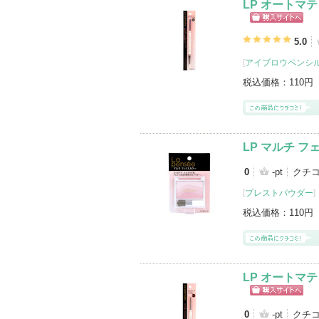
LP オートマ
ショッピン
グサイトへ
5.0
[
アイブロウペンシ
税込価格：
110円
LP マルチ フ
0
-pt
クチ
[
プレストパウダー
]
税込価格：
110円
LP オートマ
ショッピン
グサイトへ
0
-pt
クチ