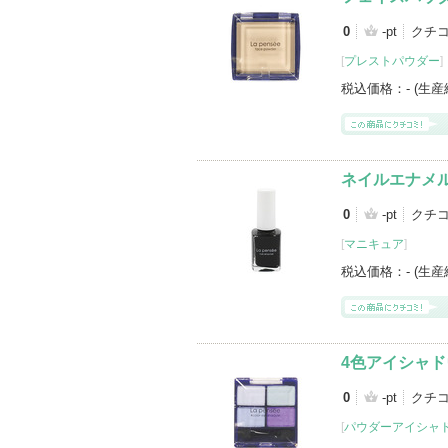
0
-pt
クチ
[
プレストパウダー
]
税込価格：
- (生
ネイルエナメル
0
-pt
クチ
[
マニキュア
]
税込価格：
- (生
4色アイシャド
0
-pt
クチ
[
パウダーアイシャ