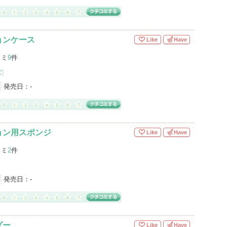
ョンケース
Like
Have
コミ
9
件
ズ
]
発売日：
-
ョン用スポンジ
Like
Have
コミ
2
件
発売日：
-
ダー
Like
Have