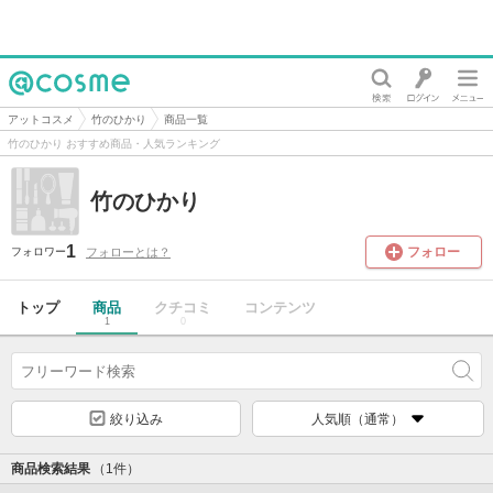
@cosme
アットコスメ
竹のひかり
商品一覧
竹のひかり おすすめ商品・人気ランキング
竹のひかり
1
フォロー
フォローとは？
フォロワー
トップ
商品
クチコミ
コンテンツ
1
0
絞り込み
人気順（通常）
商品検索結果
（1件）