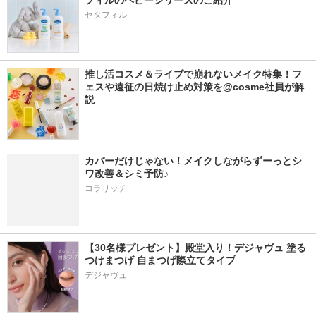
フィルのベビーシリーズのご紹介
セタフィル
推し活コスメ＆ライブで崩れないメイク特集！フ
ェスや遠征の日焼け止め対策を@cosme社員が解
説
カバーだけじゃない！メイクしながらずーっとシ
ワ改善＆シミ予防♪ 
コラリッチ
【30名様プレゼント】殿堂入り！デジャヴュ 塗る
つけまつげ 自まつげ際立てタイプ
デジャヴュ