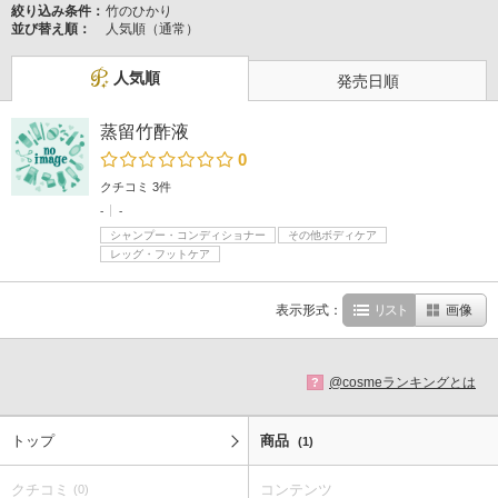
絞り込み条件：
竹のひかり
並び替え順：
人気順（通常）
人気順
発売日順
蒸留竹酢液
0
クチコミ 3件
-
-
シャンプー・コンディショナー
その他ボディケア
レッグ・フットケア
表示形式：
リスト
画像
@cosmeランキングとは
?
トップ
商品
(1)
クチコミ
コンテンツ
(0)