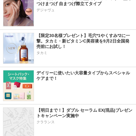
つけまつげ 自まつげ際立てタイプ
デジャヴュ
【限定30名様プレゼント】毛穴*1やくすみ*2に一
撃。タカミ・新ビタミンC美容液を9月2日全国発
売前にお試し！
タカミ
デイリーに使いたい大容量タイプからスペシャル
ケアまで！
【明日まで！】ダブル セーラム EX(現品)プレゼン
トキャンペーン実施中
クラランス