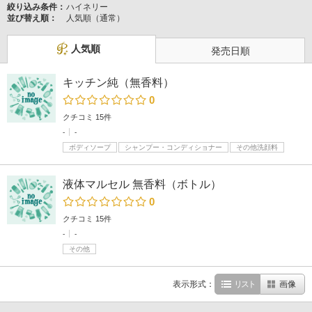
絞り込み条件：
ハイネリー
並び替え順：
人気順（通常）
人気順
発売日順
キッチン純（無香料）
0
クチコミ 15件
-
-
ボディソープ
シャンプー・コンディショナー
その他洗顔料
液体マルセル 無香料（ボトル）
0
クチコミ 15件
-
-
その他
表示形式：
リスト
画像