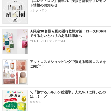
【エレクトロン】新年のご挨拶と新製品プレゼン
ト情報のお知らせ
エレクトロン
★限定30名様★夏の隠れ乾燥対策！ローズPDRN
でうるおいとハリのある肌印象へ
MEDIHEAL(メディヒール)
アットコスメショッピングで買える韓国コスメを
ご紹介♡
＼「旅するルルルン総選挙」人気No1に輝いたの
は…？！／
ルルルン