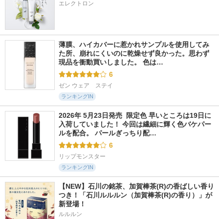
エレクトロン
薄膜、ハイカバーに惹かれサンプルを使用してみ
た所、崩れにくいのに乾燥せず良かった。思わず
現品を衝動買いしました。 色は…
6
ゼン ウェア　ステイ
ランキングIN
2026年 5月23日発売  限定色 早いところは19日に
入荷していました！ 今回は繊細に輝く色バケパー
ルを配合。 パールぎっちり配…
6
リップモンスター
ランキングIN
【NEW】石川の銘茶、加賀棒茶(R)の香ばしい香り
つき！「石川ルルルン（加賀棒茶(R)の香り）」が
新登場！
ルルルン