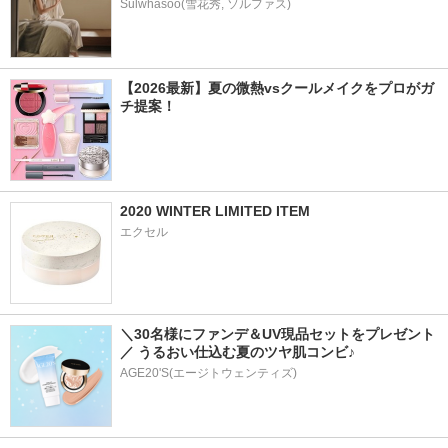
Sulwhasoo(雪花秀, ソルファス)
【2026最新】夏の微熱vsクールメイクをプロがガ
チ提案！
2020 WINTER LIMITED ITEM
エクセル
＼30名様にファンデ＆UV現品セットをプレゼント
／ うるおい仕込む夏のツヤ肌コンビ♪
AGE20'S(エージトウェンティズ)