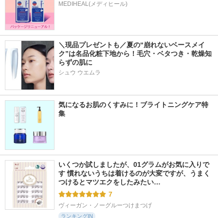
MEDIHEAL(メディヒール)
＼現品プレゼントも／夏の“崩れないベースメイ
ク”は名品化粧下地から！毛穴・ベタつき・乾燥知
らずの肌に
シュウ ウエムラ
気になるお肌のくすみに！ブライトニングケア特
集
いくつか試しましたが、01グラムがお気に入りで
す 慣れないうちは着けるのが大変ですが、うまく
つけるとマツエクをしたみたい…
7
ヴィーガン・ノーグルーつけまつげ
ランキングIN