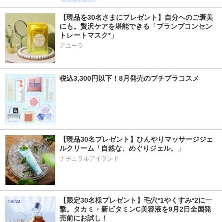
【現品を30名さまにプレゼント】自分へのご褒美
にも。贅沢ケアを堪能できる「プランプコンセン
トレートマスク*」
アユーラ
税込3,300円以下！8月発売のプチプラコスメ
【現品30名プレゼント】ひんやりマッサージジェ
ルクリーム「自然な、めぐりジェル。」
ナチュラルアイランド
【限定30名様プレゼント】毛穴*1やくすみ*2に一
撃。タカミ・新ビタミンC美容液を9月2日全国発
売前にお試し！