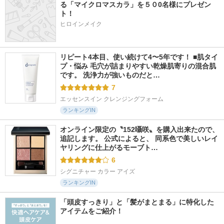
る「マイクロマスカラ」を５０0名様にプレゼン
ト！
ヒロインメイク
リピート4本目、使い続けて4〜5年です！ ■肌タイ
プ・悩み 毛穴が詰まりやすい乾燥肌寄りの混合肌
です。 洗浄力が強いものだと…
7
エッセンスイン クレンジングフォーム
ランキングIN
オンライン限定の〝152囁咲〟を購入出来たので、
追記します。 公式によると、 同系色で美しいレイ
ヤリングに仕上がるモーブト…
6
シグニチャー カラー アイズ
ランキングIN
「頭皮すっきり」と「髪がまとまる」に特化した
アイテムをご紹介！