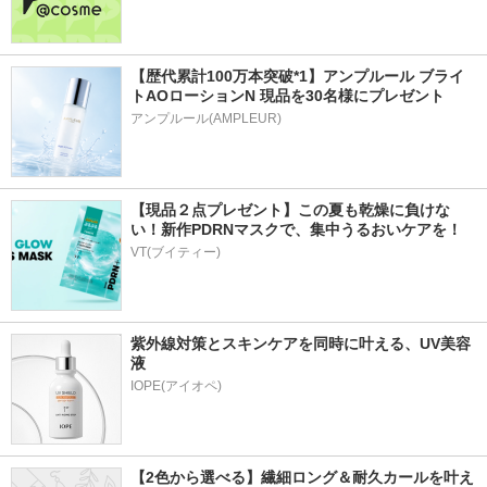
【歴代累計100万本突破*1】アンプルール ブライ
トAOローションN 現品を30名様にプレゼント
アンプルール(AMPLEUR)
【現品２点プレゼント】この夏も乾燥に負けな
い！新作PDRNマスクで、集中うるおいケアを！
VT(ブイティー)
紫外線対策とスキンケアを同時に叶える、UV美容
液
【2色から選べる】繊細ロング＆耐久カールを叶え