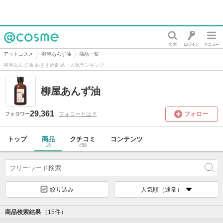
@cosme
アットコスメ
柳屋あんず油
商品一覧
柳屋あんず油 おすすめ商品・人気ランキング
柳屋あんず油
29,361
フォロー
フォローとは？
フォロワー
トップ
商品
クチコミ
コンテンツ
15
459
絞り込み
人気順（通常）
商品検索結果
（15件）