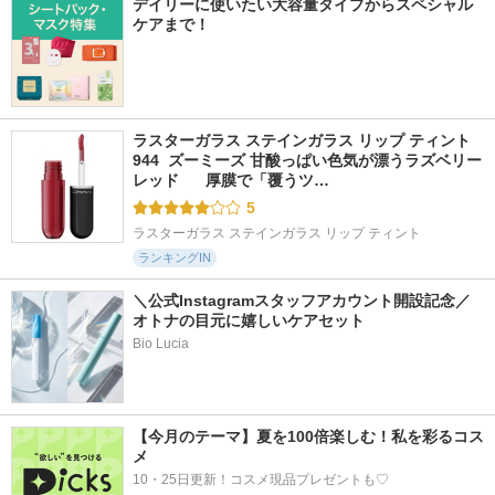
デイリーに使いたい大容量タイプからスペシャル
ケアまで！
ラスターガラス ステインガラス リップ ティント 
944  ズーミーズ 甘酸っぱい色気が漂うラズベリー
レッド      厚膜で「覆うツ…
5
ラスターガラス ステインガラス リップ ティント
ランキングIN
＼公式Instagramスタッフアカウント開設記念／
オトナの目元に嬉しいケアセット
Bio Lucia
【今月のテーマ】夏を100倍楽しむ！私を彩るコス
メ
10・25日更新！コスメ現品プレゼントも♡