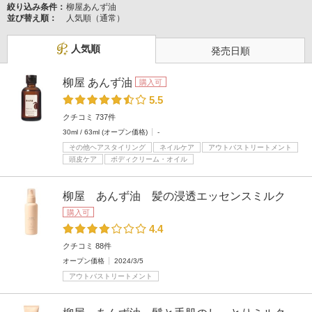
絞り込み条件：
柳屋あんず油
並び替え順：
人気順（通常）
人気順
発売日順
柳屋 あんず油
購入可
5.5
クチコミ 737件
30ml / 63ml (オープン価格)
-
その他ヘアスタイリング
ネイルケア
アウトバストリートメント
頭皮ケア
ボディクリーム・オイル
柳屋 あんず油 髪の浸透エッセンスミルク
購入可
4.4
クチコミ 88件
オープン価格
2024/3/5
アウトバストリートメント