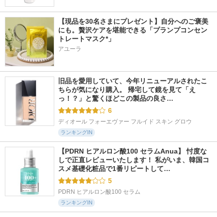
【現品を30名さまにプレゼント】自分へのご褒美
にも。贅沢ケアを堪能できる「プランプコンセン
トレートマスク*」
アユーラ
旧品を愛用していて、今年リニューアルされたこ
ちらが気になり購入。 帰宅して鏡を見て「え
っ！？」と驚くほどこの製品の良さ…
6
ディオール フォーエヴァー フルイド スキン グロウ
ランキングIN
【PDRN ヒアルロン酸100 セラムAnua】 忖度な
しで正直レビューいたします！ 私がいま、韓国コ
スメ基礎化粧品で1番リピートして…
5
PDRN ヒアルロン酸100 セラム
ランキングIN