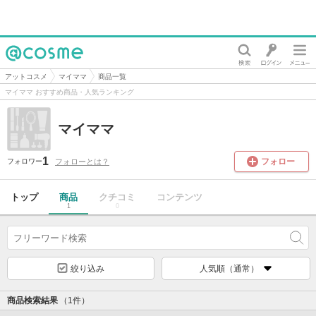
@cosme
アットコスメ
マイママ
商品一覧
マイママ おすすめ商品・人気ランキング
マイママ
1
フォロー
フォローとは？
フォロワー
トップ
商品
クチコミ
コンテンツ
1
0
絞り込み
人気順（通常）
商品検索結果
（1件）