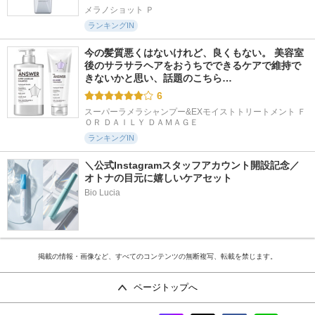
メラノショット Ｐ
ランキングIN
今の髪質悪くはないけれど、良くもない。 美容室
後のサラサラヘアをおうちでできるケアで維持で
きないかと思い、話題のこちら…
6
スーパーラメラシャンプー&EXモイストトリートメント Ｆ
ＯＲ ＤＡＩＬＹ ＤＡＭＡＧＥ
ランキングIN
＼公式Instagramスタッフアカウント開設記念／
オトナの目元に嬉しいケアセット
Bio Lucia
掲載の情報・画像など、すべてのコンテンツの無断複写、転載を禁じます。
ページトップへ