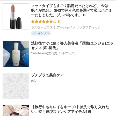
マットタイプもすごく話題だったけれど、 今は
艶々が気分。 SNSで色々色味を調べて私はハグミ
ーにしました。ブルベ冬てす。 Di…
6
ラスターガラス シアーシャイン リップスティック
ランキングIN
洗顔後すぐに使う導入美容液『潤燥(ユンジョ)エッ
センス 第6世代』
プチプラで美白ケア
pdc
【旅行中もキレイをキープ♪】旅先で取り入れた
い、持ち運びスキンケアアイテム5選