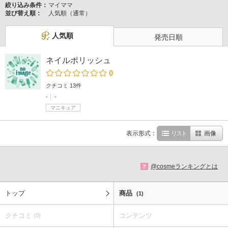
絞り込み条件：
マイママ
並び替え順：
人気順（通常）
人気順
発売日順
ネイルポリッシュ
0
クチコミ 13件
-
-
マニキュア
表示形式：
リスト
画像
@cosmeランキングとは
?
トップ
商品
(1)
クチコミ
コンテンツ
(0)