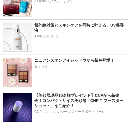
AXXZIA（アクシージア）
紫外線対策とスキンケアを同時に叶える、UV美容
液
ニュアンスオンアイシャドウから新色登場！
セザンヌ
【美顔器現品10名様プレゼント】CNPから新発
売！コンパクトサイズ美顔器「CNP T ブースター 
ショット」をご紹介！
CNP Laboratory(シーエヌピーラボラトリー)