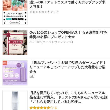
週1～OK！アットコスメで働く★ポップアップ求
人特集！
＠ｃｏｓｍｅキャリア
Qoo10公式ショップOPEN記念！ ☆★豪華GIFTを
総勢35名様にプレゼント★☆
AGE20'S(エージトウェンティズ)
 【現品プレゼント】SNSで話題のダーマエイド！
リニューアルしてパワーアップした大容量をご紹
介★
pdc
旧品を愛用していたので、こちらのリニューアル
品も迷わず購入。 ドラストのBAさんから聞いた話 
「こちらを愛用しているお客様…
6