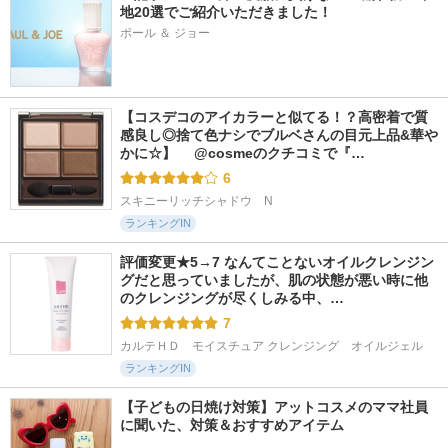
地20選でご紹介いただきました！
ポール ＆ ジョー
【コスデコのアイカラーと似てる！？高密着で質
感良し◎捨て色ナシでブルベさんの目元上品&華や
かに☆】 　@cosmeのクチコミで『…
6
スキニーリッチシャドウ　N
ランキングIN
評価変更★5→7 なんてことないオイルクレンジン
グだと思っていましたが、肌の状態が悪い時に他
のクレンジングが尽くしみる中、…
7
カルテＨＤ　モイスチュア クレンジング　オイルジェル
ランキングIN
【子どもの日焼け対策】アットコスメのママ社員
に聞いた、対策＆おすすめアイテム