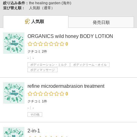
絞り込み条件：
the healing garden (海外)
並び替え順：
人気順（通常）
人気順
発売日順
ORGANICS wild honey BODY LOTION
0
クチコミ 2件
-
-
ボディローション・ミルク
ボディクリーム・オイル
ボディマッサージ
refine microdermabrasion treatment
0
クチコミ 1件
-
-
その他
2-in-1