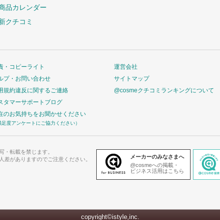
商品カレンダー
新クチコミ
責・コピーライト
運営会社
ルプ・お問い合わせ
サイトマップ
用規約違反に関するご連絡
@cosmeクチコミランキングについて
スタマーサポートブログ
在のお気持ちをお聞かせください
満足度アンケートにご協力ください）
写・転載を禁じます。
メーカーのみなさまへ
人差がありますのでご注意ください。
@cosmeへの掲載・
ビジネス活用はこちら
copyright©istyle,inc.