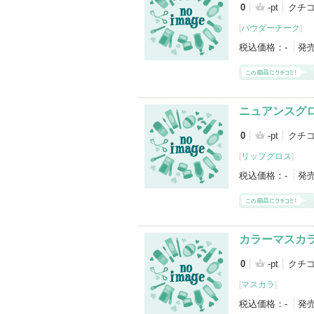
0
-pt
クチ
[
パウダーチーク
]
税込価格：
-
発
ニュアンスグ
0
-pt
クチ
[
リップグロス
]
税込価格：
-
発
カラーマスカ
0
-pt
クチ
[
マスカラ
]
税込価格：
-
発