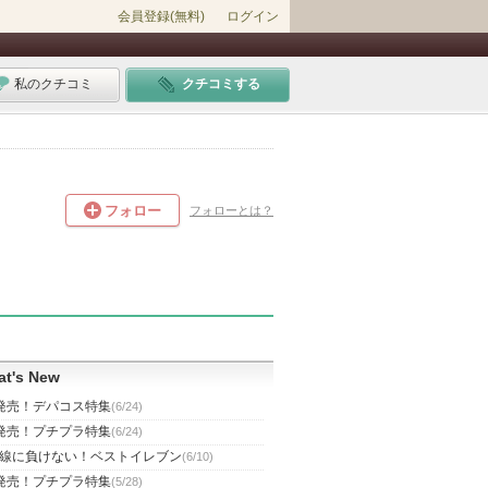
会員登録(無料)
ログイン
私のクチコミ
クチコミする
フォロー
フォローとは？
t's New
発売！デパコス特集
(6/24)
発売！プチプラ特集
(6/24)
線に負けない！ベストイレブン
(6/10)
発売！プチプラ特集
(5/28)