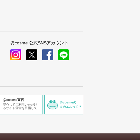
@cosme 公式SNSアカウント
instagram
x
facebook
line
@cosme宣言
@cosmeの
安心してご利用いただけ
ミカエルって？
るサイト運営を目指して