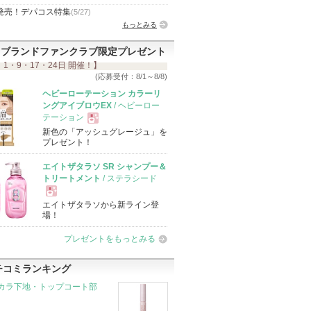
発売！デパコス特集
(5/27)
もっとみる
ブランドファンクラブ限定プレゼント
 1・9・17・24日 開催！】
(応募受付：8/1～8/8)
ヘビーローテーション カラーリ
ングアイブロウEX
/ ヘビーロー
テーション
新色の「アッシュグレージュ」を
現
プレゼント！
エイトザタラソ SR シャンプー＆
品
トリートメント
/ ステラシード
エイトザタラソから新ライン登
現
場！
プレゼントをもっとみる
品
チコミランキング
カラ下地・トップコート部