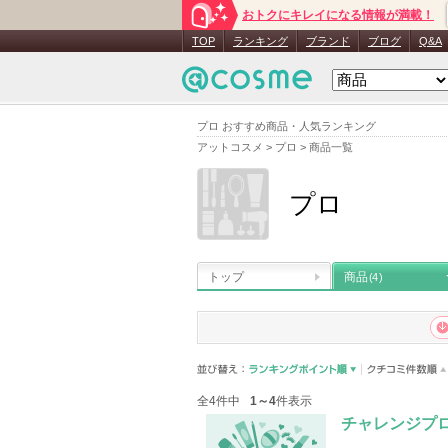
おトクにキレイになる情報が満載！
TOP
ランキング
ブランド
ブログ
Q&A
プロ おすすめ商品・人気ランキング
アットコスメ
>
プロ
>
商品一覧
プロ
トップ
商品
(4)
全4件中
1～4
件表示
チャレンジプ