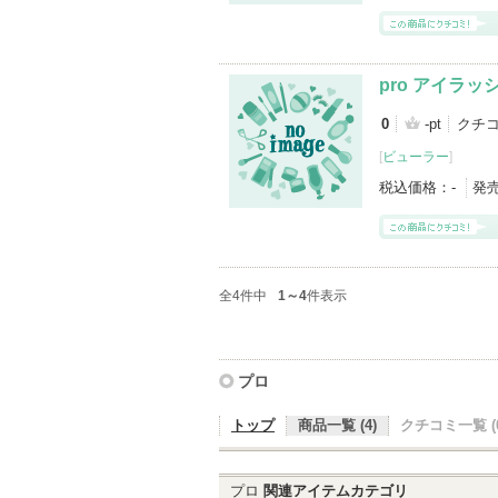
pro アイラ
0
-pt
クチ
[
ビューラー
]
税込価格：
-
発
全4件中
1～4
件表示
プロ
トップ
商品一覧 (4)
クチコミ一覧 (0
プロ
関連アイテムカテゴリ