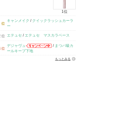
1位
キャンメイク
/
クイックラッシュカーラ
ー
エテュセ
/
エテュセ マスカラベース
デジャヴュ
/
まつパ級カ
ールキープ下地
もっとみる