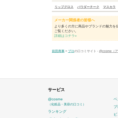
リップグロス
パウダーチーク
マスカラ
メーカー関係者の皆様へ
より多くの方に商品やブランドの魅力を
ご覧ください。
詳細はコチラ»
前田商事
>
プロ
の口コミサイト -
@cosme（
サービス
@cosme
ベ
（化粧品・美容の口コミ）
プ
ランキング
ビ