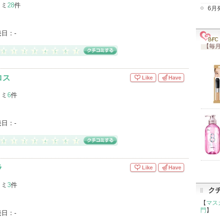
コミ
28
件
6月
売日：
-
【毎月
ロス
Like
Have
コミ
6
件
売日：
-
ラ
Like
Have
コミ
3
件
ク
【
マス
門
】
売日：
-