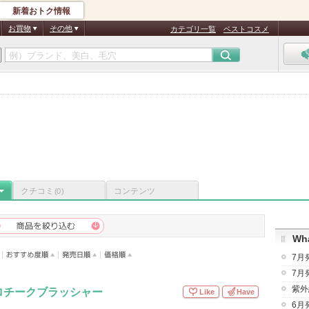
新着おトク情報
お買物
その他
カテゴリ一覧
ベストコスメ
クチコミ
コンテンツ
(0)
Wha
7月
7月
紫外
ロチークブラッシャー
Like
Have
6月