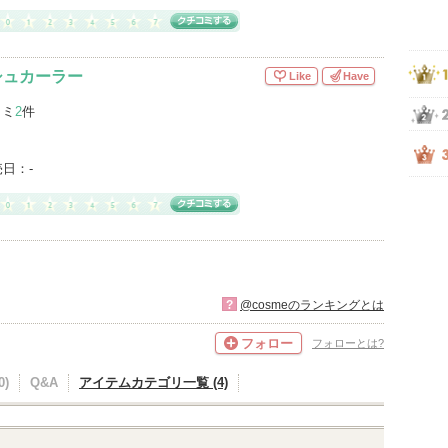
ッシュカーラー
Like
Have
コミ
2
件
売日：
-
?
@cosmeのランキングとは
フォロー
フォローとは?
)
Q&A
アイテムカテゴリ一覧 (4)