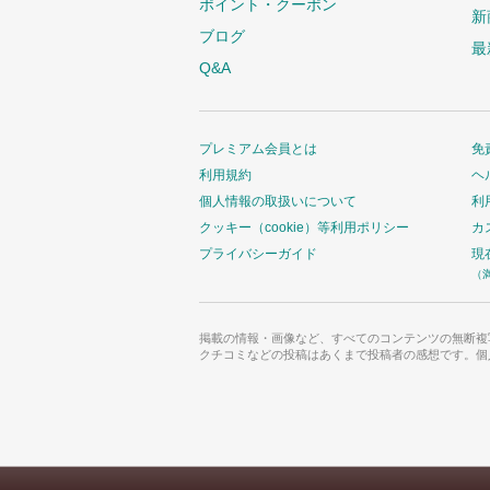
ポイント・クーポン
新
ブログ
最
Q&A
プレミアム会員とは
免
利用規約
ヘ
個人情報の取扱いについて
利
クッキー（cookie）等利用ポリシー
カ
プライバシーガイド
現
（
掲載の情報・画像など、すべてのコンテンツの無断複
クチコミなどの投稿はあくまで投稿者の感想です。個