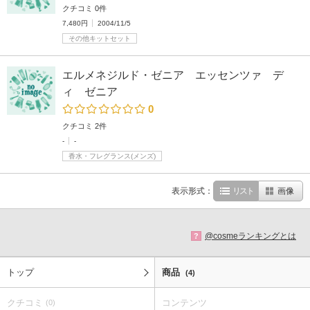
クチコミ 0件
7,480円
2004/11/5
その他キットセット
エルメネジルド・ゼニア エッセンツァ デ
ィ ゼニア
0
クチコミ 2件
-
-
香水・フレグランス(メンズ)
表示形式：
リスト
画像
@cosmeランキングとは
?
トップ
商品
(4)
クチコミ
コンテンツ
(0)