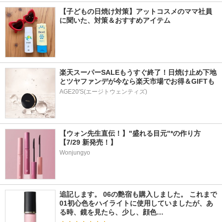
【子どもの日焼け対策】アットコスメのママ社員
に聞いた、対策＆おすすめアイテム
楽天スーパーSALEもうすぐ終了！日焼け止め下地
とツヤファンデが今なら楽天市場でお得＆GIFTも
AGE20'S(エージトウェンティズ)
【ウォン先生直伝！】"盛れる目元"*の作り方
【7/29 新発売！】
Wonjungyo
追記します。 06の艶宿も購入しました。 これまで
01初心色をハイライトに使用していましたが、あ
る時、鏡を見たら、少し、顔色…