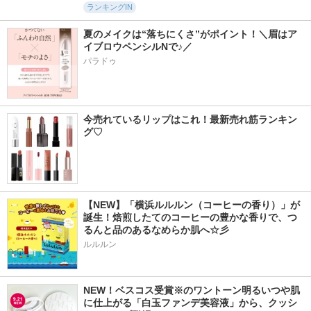
ランキングIN
夏のメイクは“落ちにくさ”がポイント！＼眉はア
イブロウペンシルNで♪／
パラドゥ
今売れているリップはこれ！最新売れ筋ランキン
グ♡
【NEW】「横浜ルルルン（コーヒーの香り）」が
誕生！焙煎したてのコーヒーの豊かな香りで、つ
るんと品のあるなめらか肌へ☆彡
ルルルン
NEW！ベスコス受賞※のワントーン明るいつや肌
に仕上がる「白玉ファンデ美容液」から、クッシ