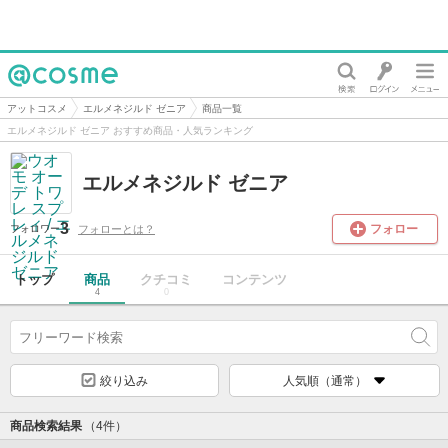
@cosme
アットコスメ
エルメネジルド ゼニア
商品一覧
エルメネジルド ゼニア おすすめ商品・人気ランキング
エルメネジルド ゼニア
3
フォロー
フォローとは？
フォロワー
トップ
商品
クチコミ
コンテンツ
4
0
絞り込み
人気順（通常）
商品検索結果
（4件）