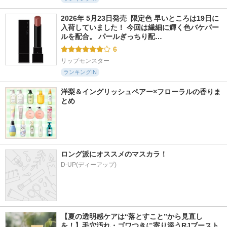
2026年 5月23日発売  限定色 早いところは19日に
入荷していました！ 今回は繊細に輝く色バケパー
ルを配合。 パールぎっちり配…
6
リップモンスター
ランキングIN
洋梨＆イングリッシュペアー×フローラルの香りま
とめ
ロング派にオススメのマスカラ！
D-UP(ディーアップ)
【夏の透明感ケアは“落とすこと”から見直し
を！】毛穴汚れ・ゴワつきに寄り添うRJブースト