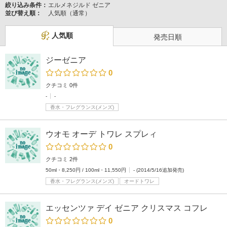
絞り込み条件：
エルメネジルド ゼニア
並び替え順：
人気順（通常）
人気順
発売日順
ジーゼニア
0
クチコミ 0件
-
-
香水・フレグランス(メンズ)
ウオモ オーデ トワレ スプレィ
0
クチコミ 2件
50ml・8,250円 / 100ml・11,550円
- (2014/5/16追加発売)
香水・フレグランス(メンズ)
オードトワレ
エッセンツァ デイ ゼニア クリスマス コフレ
0