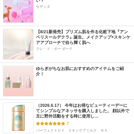
い？
セザンヌ
【8/21新発売】プリズム肌を作る化粧下地『アン
ベリスールデクラ』誕生。メイクアップ×スキンケ
アアプローチで自ら輝く肌へ
クレ・ド・ポー ボーテ
ゆらぎがちなお肌におすすめのアイテムをご紹
介！
（2026.6.17） 今年はお得なビューティーデーに
てシンプルなアネッサを購入しました。 顔以外で
主に野外活動をする時に使用し…
7
パーフェクトＵＶ　スキンケアミルク　ＮＡ