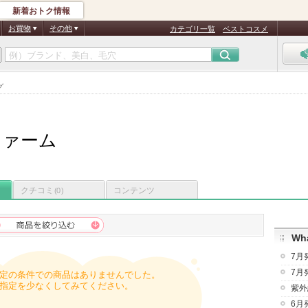
新着おトク情報
お買物
その他
カテゴリ一覧
ベストコスメ
グ
ファーム
クチコミ
コンテンツ
(0)
Wha
7月
7月
定の条件での商品はありませんでした。
指定を少なくしてみてください。
紫外
6月