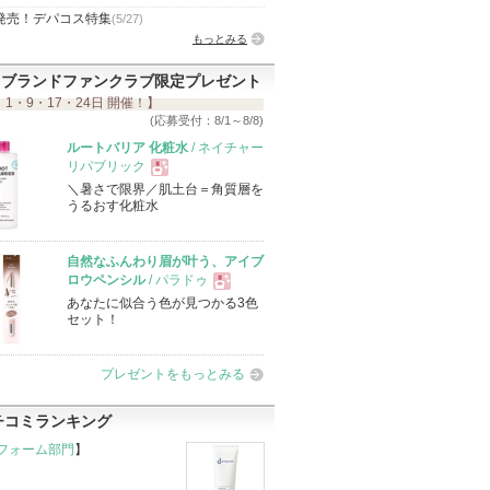
発売！デパコス特集
(5/27)
もっとみる
ブランドファンクラブ限定プレゼント
 1・9・17・24日 開催！】
(応募受付：8/1～8/8)
ルートバリア 化粧水
/ ネイチャー
リパブリック
＼暑さで限界／肌土台＝角質層を
現
うるおす化粧水
品
自然なふんわり眉が叶う、アイブ
ロウペンシル
/ パラドゥ
あなたに似合う色が見つかる3色
現
セット！
品
プレゼントをもっとみる
チコミランキング
フォーム部門
】