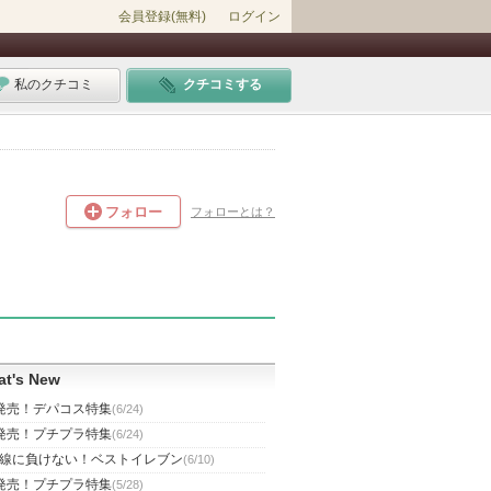
会員登録(無料)
ログイン
私のクチコミ
クチコミする
フォロー
フォローとは？
t's New
発売！デパコス特集
(6/24)
発売！プチプラ特集
(6/24)
線に負けない！ベストイレブン
(6/10)
発売！プチプラ特集
(5/28)