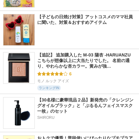
【子どもの日焼け対策】アットコスメのママ社員
に聞いた、対策＆おすすめアイテム
【追記】 追加購入した M-03 陽杏 -HARUANZU 
こちらが想像以上に大当たりでした。 名前の通
り、やわらかな杏カラー。黄みが強…
6
モノ ルック アイズ
ランキングIN
【30名様に豪華現品２品】新発売の「クレンジン
グオイルブラック」と「ぷるるんフェイスマスク
一枚」のセット
SHIRORU
おトクで優秀！普段使いにぴったりなプチプラア