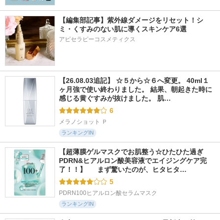
【編集部記事】紫外線ダメージをリセット！シ
ミ・くすみのない肌に導くスキンケア6選
アピセラピーコスメティクス
【26.08.03追記】 ☆５から☆６へ変更。 40ml１
ヶ月強で使い終わりました。 結果、朝起きた時に
感じる黄ぐすみが抜けました。 肌…
6
メラノショット Ｐ
ランキングIN
【超薄膜ゲルマスクでお肌整う☆ひたひた過ぎ
PDRN&ヒアルロン酸美容液でエイジングケア完
了！！】  　まず驚いたのが、ヒタヒタ…
5
PDRN100ヒアルロン酸セラムマスク
ランキングIN