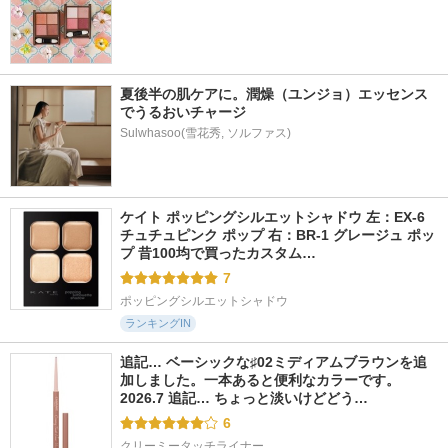
夏後半の肌ケアに。潤燥（ユンジョ）エッセンス
でうるおいチャージ
Sulwhasoo(雪花秀, ソルファス)
ケイト ポッピングシルエットシャドウ 左：EX-6 
チュチュピンク ポップ 右：BR-1 グレージュ ポッ
プ 昔100均で買ったカスタム…
7
ポッピングシルエットシャドウ
ランキングIN
追記… ベーシックな♯02ミディアムブラウンを追
加しました。一本あると便利なカラーです。 
2026.7 追記… ちょっと淡いけどどう…
6
クリーミータッチライナー