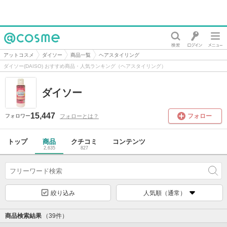
@cosme
アットコスメ
ダイソー
商品一覧
ヘアスタイリング
ダイソー(DAISO) おすすめ商品・人気ランキング（ヘアスタイリング）
ダイソー
15,447
フォロー
フォローとは？
フォロワー
トップ
商品
クチコミ
コンテンツ
2,635
827
絞り込み
人気順（通常）
商品検索結果
（39件）