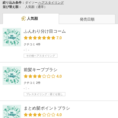
絞り込み条件：
ダイソー,
ヘアスタイリング
並び替え順：
人気順（通常）
人気順
発売日順
ふんわり分け目コーム
7.0
クチコミ 4件
-
-
その他ヘアスタイリング
前髪キープブラシ
4.0
クチコミ 2件
-
-
プレスタイリング・寝ぐせ直し
まとめ髪ポイントブラシ
4.0