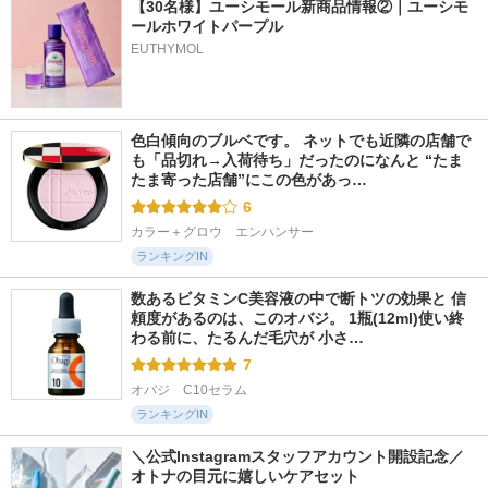
【30名様】ユーシモール新商品情報②｜ユーシモ
ールホワイトパープル
EUTHYMOL
色白傾向のブルベです。 ネットでも近隣の店舗で
も「品切れ→入荷待ち」だったのになんと “たま
たま寄った店舗”にこの色があっ…
6
カラー＋グロウ　エンハンサー
ランキングIN
数あるビタミンC美容液の中で断トツの効果と 信
頼度があるのは、このオバジ。 1瓶(12ml)使い終
わる前に、たるんだ毛穴が 小さ…
7
オバジ　C10セラム
ランキングIN
＼公式Instagramスタッフアカウント開設記念／
オトナの目元に嬉しいケアセット