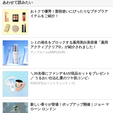
あわせて読みたい
おトクで優秀！普段使いにぴったりなプチプラア
イテムをご紹介！
シミの発生をブロックする薬用美白美容液「薬用
アクティブクリアD」が紹介されました！
アンプルール(AMPLEUR)
＼30名様にファンデ＆UV現品セットをプレゼント
／ うるおい仕込む夏のツヤ肌コンビ♪
AGE20'S(エージトウェンティズ)
新しい香りが登場！ポップアップ開催｜ジョー マ
ローン ロンドン