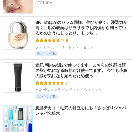
AESTURA
SK-IIのほかのセラム同様、伸びが良く、浸透力が
高く、肌の表面はサラサラでも内側から潤ってい
るかのようにしっとり、もっち…
6
フェイシャル トリートメント セラム
ランキングIN
追記 朝のみ週2で使ってます。こちらの洗顔は顔
の脂が気になる時期だけ使ってます。 今年も小鼻
の脂が気になり始めたため使っ…
7
カネボウ スクラビング マッド ウォッシュ
ランキングIN
皮脂テカリ・毛穴の目立ちにも！さっぱりシャバ
シャバ化粧水