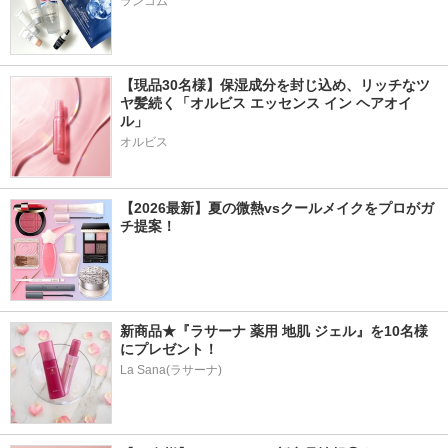
ランコム
【現品30名様】保湿成分を封じ込め、リッチなツ
ヤ髪続く「オルビス エッセンス イン ヘアオイ
ル」
オルビス
【2026最新】夏の微熱vsクールメイクをプロがガ
チ提案！
新商品★『ラサーナ 薬用 地肌 ジェル』を10名様
にプレゼント！
La Sana(ラサーナ)