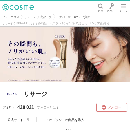
@cosme
アットコスメ
リサージ
商品一覧
日焼け止め・UVケア(顔用)
リサージ(LISSAGE) おすすめ商品・人気ランキング（日焼け止め・UVケア(顔用)）
リサージ
420,021
フォロー
フォローとは？
フォロワー
公式サイト
このブランドの
商品を購入