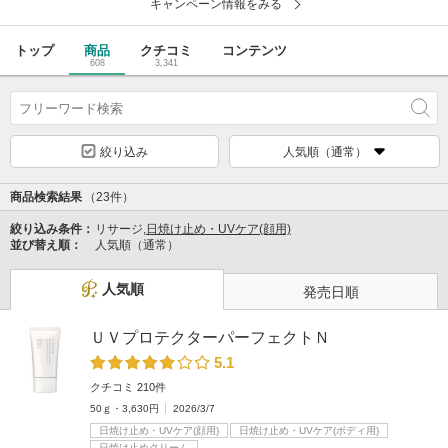
キャンペーン情報をみる
トップ
商品
クチコミ
コンテンツ
608
3,341
絞り込み
人気順（通常）
商品検索結果
（23件）
絞り込み条件：
リサージ,
日焼け止め・UVケア(顔用)
並び替え順：
人気順（通常）
人気順
発売日順
ＵＶプロテクターパーフェクトＮ
5.1
クチコミ 210件
50ｇ・3,630円
2026/3/7
日焼け止め・UVケア(顔用)
日焼け止め・UVケア(ボディ用)
日焼け止めクリーム