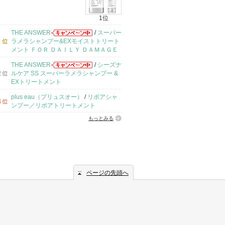
1位
THE ANSWER
/
スーパー
ラメラシャンプー&EXモイストトリート
メント ＦＯＲ ＤＡＩＬＹ ＤＡＭＡＧＥ
THE ANSWER
/
シーズナ
ルケア SS スーパーラメラシャンプー &
EXトリートメント
plus eau（プリュスオー）
/
リポアシャ
ンプー／リポアトリートメント
もっとみる
ページの先頭へ