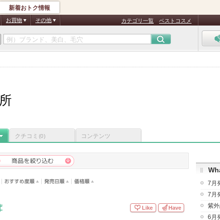
新着おトク情報
お買物
その他
カテゴリ一覧
ベストコスメ
究所
クチコミ
コンテンツ
(0)
Wha
7月
7月
紫外
茸
Like
Have
6月