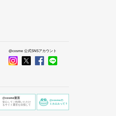
@cosme 公式SNSアカウント
instagram
x
facebook
line
@cosme宣言
@cosmeの
安心してご利用いただけ
ミカエルって？
るサイト運営を目指して