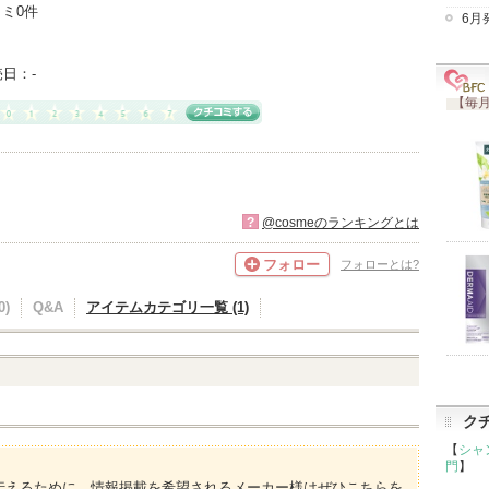
ミ0件
6月
売日：
-
【毎月
?
@cosmeのランキングとは
フォロー
フォローとは?
)
Q&A
アイテムカテゴリ一覧 (1)
ク
【
シャ
門
】
伝えるために、情報掲載を希望されるメーカー様はぜひこちらを