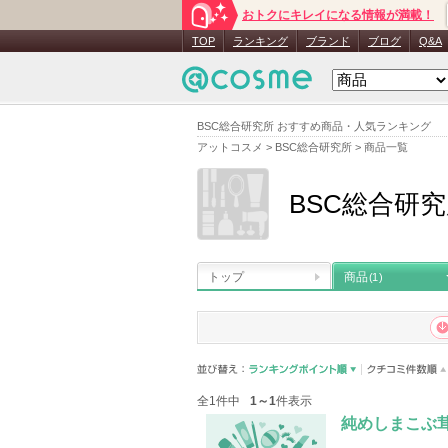
おトクにキレイになる情報が満載！
TOP
ランキング
ブランド
ブログ
Q&A
BSC総合研究所 おすすめ商品・人気ランキング
アットコスメ
>
BSC総合研究所
>
商品一覧
BSC総合研
トップ
商品
(1)
全1件中
1～1
件表示
純めしまこぶ