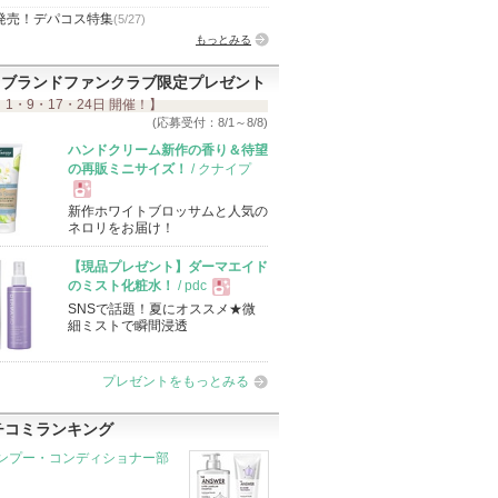
発売！デパコス特集
(5/27)
もっとみる
ブランドファンクラブ限定プレゼント
 1・9・17・24日 開催！】
(応募受付：8/1～8/8)
ハンドクリーム新作の香り＆待望
の再販ミニサイズ！
/ クナイプ
新作ホワイトブロッサムと人気の
現
ネロリをお届け！
【現品プレゼント】ダーマエイド
品
のミスト化粧水！
/ pdc
SNSで話題！夏にオススメ★微
現
細ミストで瞬間浸透
品
プレゼントをもっとみる
チコミランキング
ンプー・コンディショナー部