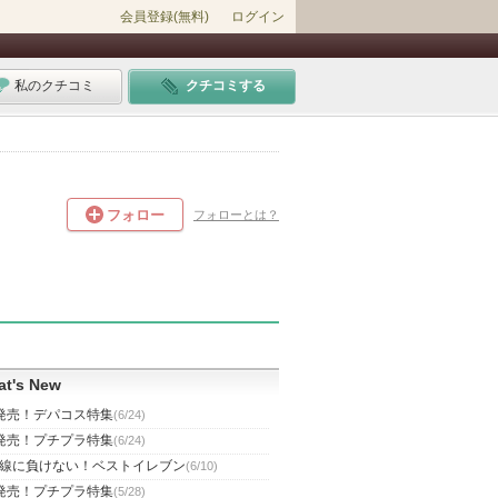
会員登録(無料)
ログイン
私のクチコミ
クチコミする
フォロー
フォローとは？
t's New
発売！デパコス特集
(6/24)
発売！プチプラ特集
(6/24)
線に負けない！ベストイレブン
(6/10)
発売！プチプラ特集
(5/28)