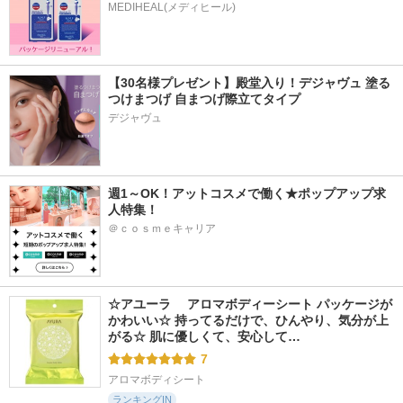
MEDIHEAL(メディヒール)
【30名様プレゼント】殿堂入り！デジャヴュ 塗る
つけまつげ 自まつげ際立てタイプ
デジャヴュ
週1～OK！アットコスメで働く★ポップアップ求
人特集！
＠ｃｏｓｍｅキャリア
☆アユーラ 　アロマボディーシート パッケージが
かわいい☆ 持ってるだけで、ひんやり、気分が上
がる☆ 肌に優しくて、安心して…
7
アロマボディシート
ランキングIN