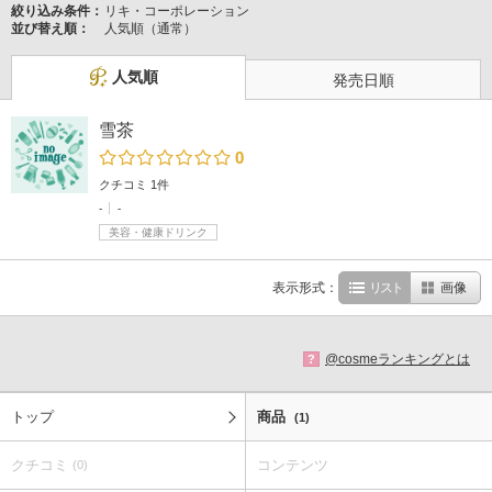
絞り込み条件：
リキ・コーポレーション
並び替え順：
人気順（通常）
人気順
発売日順
雪茶
0
クチコミ 1件
-
-
美容・健康ドリンク
表示形式：
リスト
画像
@cosmeランキングとは
?
トップ
商品
(1)
クチコミ
コンテンツ
(0)