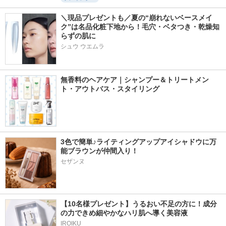
＼現品プレゼントも／夏の“崩れないベースメイ
ク”は名品化粧下地から！毛穴・ベタつき・乾燥知
らずの肌に
シュウ ウエムラ
無香料のヘアケア｜シャンプー＆トリートメン
ト・アウトバス・スタイリング
3色で簡単♪ライティングアップアイシャドウに万
能ブラウンが仲間入り！
セザンヌ
【10名様プレゼント】うるおい不足の方に！成分
の力できめ細やかなハリ肌へ導く美容液
IROIKU