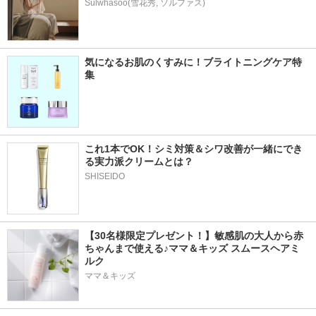
Sulwhasoo(雪花秀, ソルファス)
気になるお肌のくすみに！ブライトニングケア特
集
これ1本でOK！シミ対策＆シワ改善が一緒にでき
る実力派クリームとは？
SHISEIDO
【30名様限定プレゼント！】敏感肌の大人から赤
ちゃんまで使える♪ママ＆キッズ スムースヘアミ
ルク
ママ＆キッズ