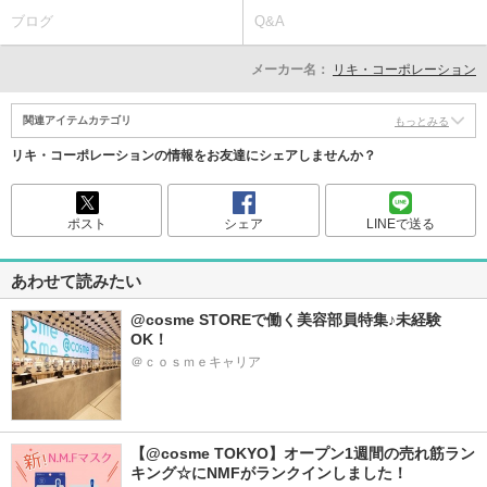
ブログ
Q&A
メーカー名：
リキ・コーポレーション
関連アイテムカテゴリ
もっとみる
リキ・コーポレーションの情報をお友達にシェアしませんか？
ポスト
シェア
LINEで送る
あわせて読みたい
@cosme STOREで働く美容部員特集♪未経験
OK！
＠ｃｏｓｍｅキャリア
【@cosme TOKYO】オープン1週間の売れ筋ラン
キング☆にNMFがランクインしました！