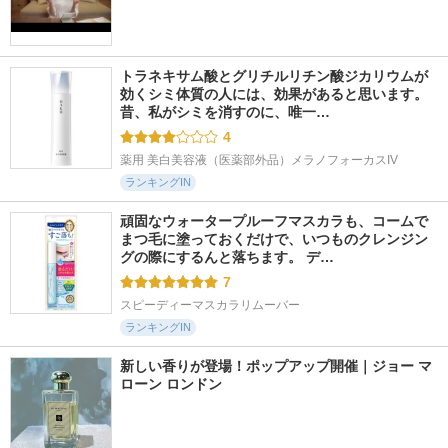
トラネキサム酸とグリチルリチン酸ジカリウムが
効くシミ体質の人には、効果があると思います。 
昔、私がシミを消すのに、唯一…
4
薬用 美白美容液（医薬部外品）メラノフォーカスIV
ランキングIN
頑固なウォータープルーフマスカラも、コームで
まつ毛に塗っておくだけで、いつものクレンジン
グの際にするんと落ちます。 デ…
7
スピーディーマスカラリムーバー
ランキングIN
新しい香りが登場！ポップアップ開催｜ジョー マ
ローン ロンドン