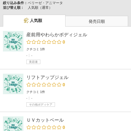
絞り込み条件：
ベリーゼ・アニマータ
並び替え順：
人気順（通常）
人気順
発売日順
産前用やわらかボディジェル
0
クチコミ 1件
-
-
美容液
リフトアップジェル
0
クチコミ 1件
-
-
その他ボディケア
ＵＶカットベール
0