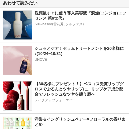
あわせて読みたい
洗顔後すぐに使う導入美容液『潤燥(ユンジョ)エッ
センス 第6世代』
シュッとケア！セラムトリートメントを20名様に
♪(10/24~10/31) 
UNOVE
【30名様にプレゼント！】ベスコス受賞リップグ
ロスでぷるんとツヤリップに。リップケア成分配
合でフレッシュなツヤを纏う唇へ
メイクアップフォーエバー
洋梨＆イングリッシュペアー×フローラルの香りま
とめ