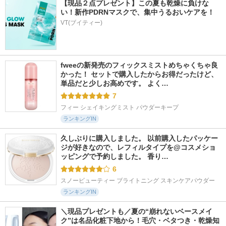
【現品２点プレゼント】この夏も乾燥に負けな
い！新作PDRNマスクで、集中うるおいケアを！
VT(ブイティー)
fweeの新発売のフィックスミストめちゃくちゃ良
かった！ セットで購入したからお得だったけど、
単品だと少しお高めです。 よく…
7
フィー シェイキングミスト パウダーキープ
ランキングIN
久しぶりに購入しました。 以前購入したパッケー
ジが好きなので、レフィルタイプを@コスメショ
ッピングで予約しました。 香り…
6
スノービューティー ブライトニング スキンケアパウダー
ランキングIN
＼現品プレゼントも／夏の“崩れないベースメイ
ク”は名品化粧下地から！毛穴・ベタつき・乾燥知