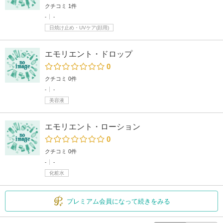
クチコミ 1件
-
-
日焼け止め・UVケア(顔用)
エモリエント・ドロップ
0
クチコミ 0件
-
-
美容液
エモリエント・ローション
0
クチコミ 0件
-
-
化粧水
プレミアム会員になって続きをみる