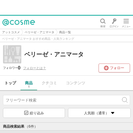
@cosme
アットコスメ
ベリーゼ・アニマータ
商品一覧
ベリーゼ・アニマータ おすすめ商品・人気ランキング
ベリーゼ・アニマータ
0
フォロー
フォローとは？
フォロワー
トップ
商品
クチコミ
コンテンツ
6
0
絞り込み
人気順（通常）
商品検索結果
（6件）