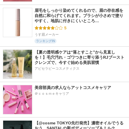
眉毛をしっかり染めてくれるので、眉の存在感を
自然に和らげてくれます。ブラシが小さめで塗り
やすく、地肌に付きにくいところ…
5
うす眉メーカー
ランキングIN
【夏の透明感ケアは“落とすこと”から見直し
を！】毛穴汚れ・ゴワつきに寄り添うRJブースト
クレンズで、今すぐ始める美肌習慣
アピセラピーコスメティクス
美容部員の求人ならアットコスメキャリア
＠ｃｏｓｍｅキャリア
【@cosme TOKYO先行発売】濃密オイルでうる
おう。SANTALの新ボディーソープ＆ミルク