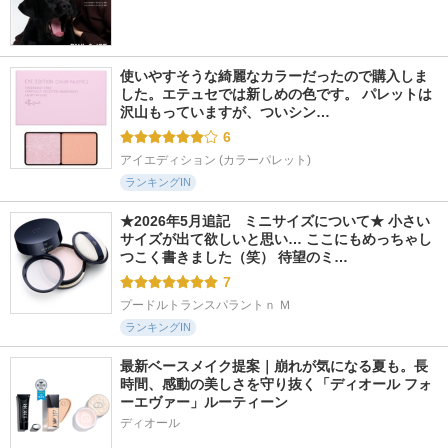
使いやすそうな綺麗なカラーだったので購入しま
した。エテュセでは新しめの色です。 パレットは
沢山もっていますが、ついシン…
6
アイエディション (カラーパレット)
ランキングIN
★2026年5月追記　ミニサイズについて★ 小さい
サイズが出て欲しいと思い… ここにもめっちゃし
つこく書きました（笑） 待望のミ…
7
プードルトランスパラントｎ Ｍ
ランキングIN
最新ベースメイク提案｜崩れが気になる夏も。長
時間、感動の美しさを守り抜く「ディオール フォ
ーエヴァー」ルーティーン
ディオール