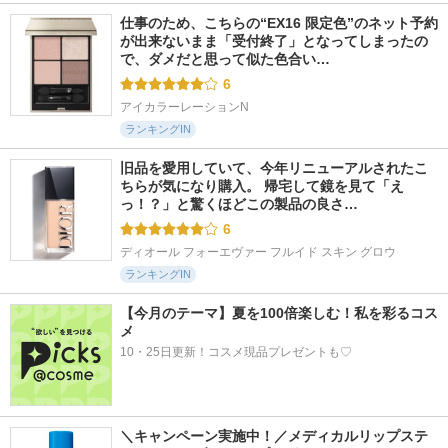
仕事のため、こちらの“EX16 限定色”のネット予約
が出来ないまま「受付終了」となってしまったの
で、ダメだと思って似た色合い…
6
アイカラーレーションN
ランキングIN
旧品を愛用していて、今年リニューアルされたこ
ちらが気になり購入。 帰宅して鏡を見て「え
っ！？」と驚くほどこの製品の良さ…
6
ディオール フォーエヴァー フルイド スキン グロウ
ランキングIN
【今月のテーマ】夏を100倍楽しむ！私を彩るコス
メ
10・25日更新！コスメ現品プレゼントも♡
＼キャンペーン実施中！／メディカルリップステ