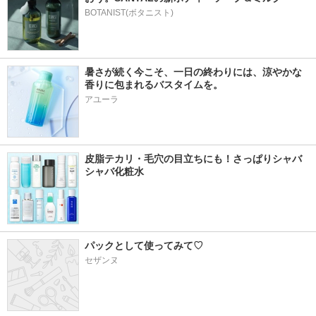
BOTANIST(ボタニスト)
暑さが続く今こそ、一日の終わりには、涼やかな
香りに包まれるバスタイムを。
アユーラ
皮脂テカリ・毛穴の目立ちにも！さっぱりシャバ
シャバ化粧水
パックとして使ってみて♡
セザンヌ