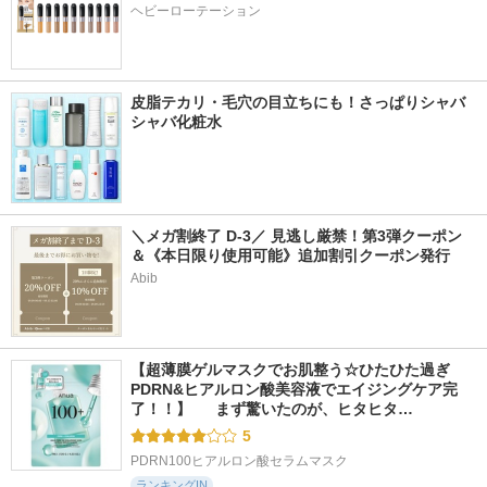
ヘビーローテーション
皮脂テカリ・毛穴の目立ちにも！さっぱりシャバ
シャバ化粧水
＼メガ割終了 D-3／ 見逃し厳禁！第3弾クーポン
＆《本日限り使用可能》追加割引クーポン発行
Abib
【超薄膜ゲルマスクでお肌整う☆ひたひた過ぎ
PDRN&ヒアルロン酸美容液でエイジングケア完
了！！】  　まず驚いたのが、ヒタヒタ…
5
PDRN100ヒアルロン酸セラムマスク
ランキングIN