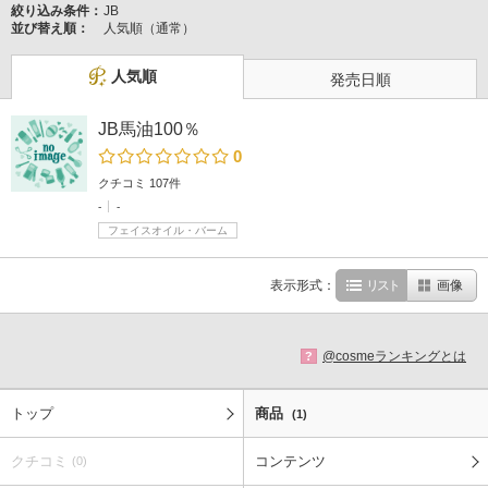
絞り込み条件：
JB
並び替え順：
人気順（通常）
人気順
発売日順
JB馬油100％
0
クチコミ 107件
-
-
フェイスオイル・バーム
表示形式：
リスト
画像
@cosmeランキングとは
?
トップ
商品
(1)
クチコミ
コンテンツ
(0)