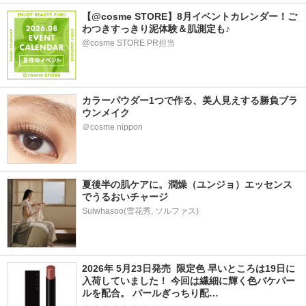
【@cosme STORE】8月イベントカレンダー！ご
わつきすっきり泥体験＆肌測定も♪
@cosme STORE PR担当
カラーパウダー1つで作る、美人見えする勝負ブラ
ウンメイク
＠cosme nippon
夏後半の肌ケアに。潤燥（ユンジョ）エッセンス
でうるおいチャージ
Sulwhasoo(雪花秀, ソルファス)
2026年 5月23日発売  限定色 早いところは19日に
入荷していました！ 今回は繊細に輝く色バケパー
ルを配合。 パールぎっちり配…