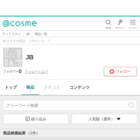
@cosme
アットコスメ
JB
商品一覧
JB おすすめ商品・人気ランキング
JB
0
フォロー
フォローとは？
フォロワー
トップ
商品
クチコミ
コンテンツ
1
0
絞り込み
人気順（通常）
商品検索結果
（1件）