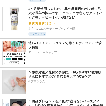
2ヶ月弱使用しました。 鼻や鼻周辺のポツポツ毛
穴が長年の悩みです。 コスデコや色んなクレイパ
ック等、ベビーオイル洗顔など…
5
おうちdeエステ ディープクレイ洗顔
ランキングIN
週1～OK！アットコスメで働く★ポップアップ求
人特集！
＠ｃｏｓｍｅキャリア
＼徹底対策／花粉の季節に。ゆらぎやすい敏感肌
さんにおすすめの“育む＆落とす”のWケア
d プログラム
＼現品プレゼントも／夏の“崩れないベースメイ
ク”は名品化粧下地から！毛穴・ベタつき・乾燥知