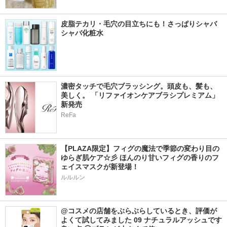
皮脂テカリ・毛穴の目立ちにも！さっぱりシャバ
シャバ化粧水
濃密タッチで毛穴ブラッシング。頭皮も、髪も、
美しく。 「リファイオンケアブラシプレミアム」
新発売
ReFa
【PLAZA限定】フィグの魔法で季節の変わり目の
ゆらぎ肌ケア☆彡 ほんのり甘いフィグの香りのフ
ェイスマスクが新登場！
ルルルン
@コスメの店舗をぶらぶらしているとき、評価が
よくて試してみました 09 ナチュラルアッシュです 