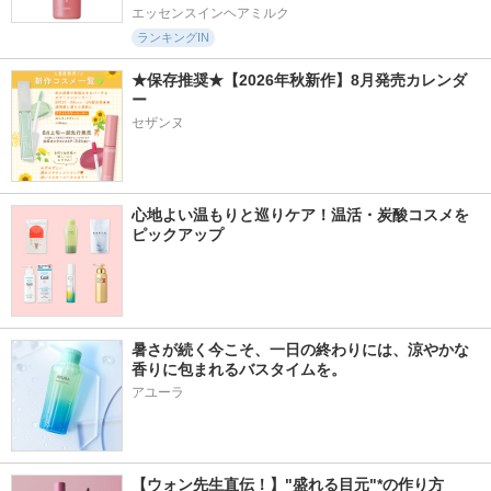
エッセンスインヘアミルク
ランキングIN
★保存推奨★【2026年秋新作】8月発売カレンダ
ー
セザンヌ
心地よい温もりと巡りケア！温活・炭酸コスメを
ピックアップ
暑さが続く今こそ、一日の終わりには、涼やかな
香りに包まれるバスタイムを。
アユーラ
【ウォン先生直伝！】"盛れる目元"*の作り方