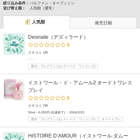
絞り込み条件：
パルファン・オーブッソン
並び替え順：
人気順（通常）
人気順
発売日順
Desirade（デズィラード）
0
クチコミ 1件
-
-
香水・フレグランス(レディース・ウィメンズ)
イストワール・ド・アムール2 オードトワレス
プレイ
0
クチコミ 7件
50ml・6,050円 (生産終了)
2004/2/20
香水・フレグランス(レディース・ウィメンズ)
オードトワレ
HISTOIRE D’AMOUR（イストワール ダムー