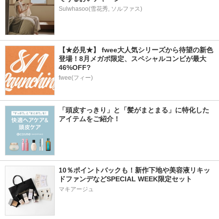
Sulwhasoo(雪花秀, ソルファス)
【★必見★】 fwee大人気シリーズから待望の新色
登場！8月メガポ限定、スペシャルコンビが最大
46%OFF?
fwee(フィー)
「頭皮すっきり」と「髪がまとまる」に特化した
アイテムをご紹介！
10％ポイントバックも！新作下地や美容液リキッ
ドファンデなどSPECIAL WEEK限定セット
マキアージュ