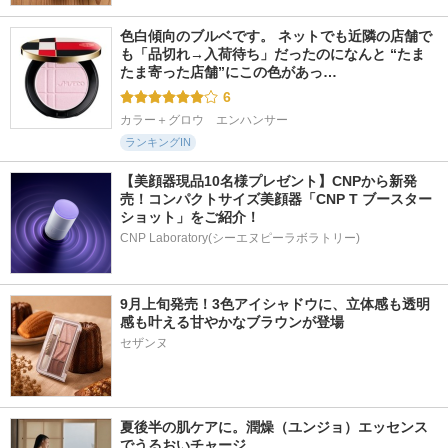
色白傾向のブルベです。 ネットでも近隣の店舗で
も「品切れ→入荷待ち」だったのになんと “たま
たま寄った店舗”にこの色があっ…
6
カラー＋グロウ　エンハンサー
ランキングIN
【美顔器現品10名様プレゼント】CNPから新発
売！コンパクトサイズ美顔器「CNP T ブースター 
ショット」をご紹介！
CNP Laboratory(シーエヌピーラボラトリー)
9月上旬発売！3色アイシャドウに、立体感も透明
感も叶える甘やかなブラウンが登場
夏後半の肌ケアに。潤燥（ユンジョ）エッセンス
でうるおいチャージ