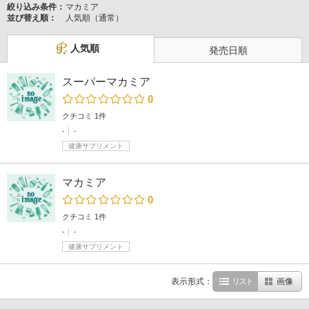
絞り込み条件：
マカミア
並び替え順：
人気順（通常）
人気順
発売日順
スーパーマカミア
0
クチコミ 1件
-
-
健康サプリメント
マカミア
0
クチコミ 1件
-
-
健康サプリメント
表示形式：
リスト
画像