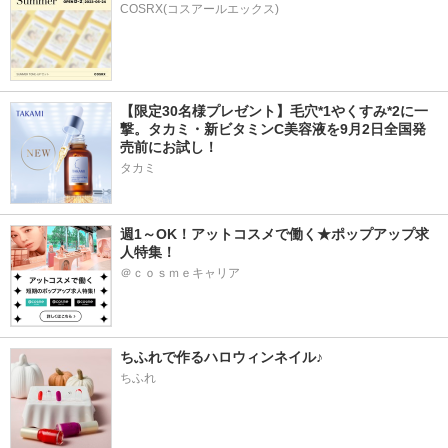
COSRX(コスアールエックス)
【限定30名様プレゼント】毛穴*1やくすみ*2に一
撃。タカミ・新ビタミンC美容液を9月2日全国発
売前にお試し！
タカミ
週1～OK！アットコスメで働く★ポップアップ求
人特集！
＠ｃｏｓｍｅキャリア
ちふれで作るハロウィンネイル♪
ちふれ