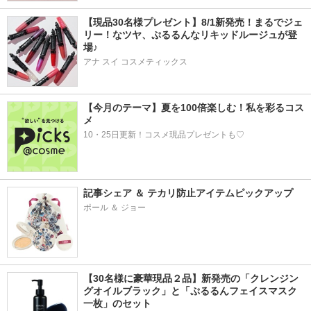
【現品30名様プレゼント】8/1新発売！まるでジェ
リー！なツヤ、ぷるるんなリキッドルージュが登
場♪
アナ スイ コスメティックス
【今月のテーマ】夏を100倍楽しむ！私を彩るコス
メ
10・25日更新！コスメ現品プレゼントも♡
記事シェア ＆ テカリ防止アイテムピックアップ
ポール ＆ ジョー
【30名様に豪華現品２品】新発売の「クレンジン
グオイルブラック」と「ぷるるんフェイスマスク
一枚」のセット