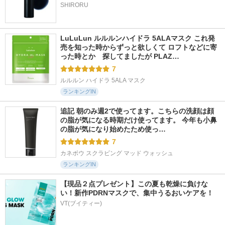
SHIRORU
LuLuLun ルルルンハイドラ 5ALAマスク これ発
売を知った時からずっと欲しくて ロフトなどに寄
った時とか　探してましたが PLAZ…
7
ルルルン ハイドラ 5ALA マスク
ランキングIN
追記 朝のみ週2で使ってます。こちらの洗顔は顔
の脂が気になる時期だけ使ってます。 今年も小鼻
の脂が気になり始めたため使っ…
7
カネボウ スクラビング マッド ウォッシュ
ランキングIN
【現品２点プレゼント】この夏も乾燥に負けな
い！新作PDRNマスクで、集中うるおいケアを！
VT(ブイティー)