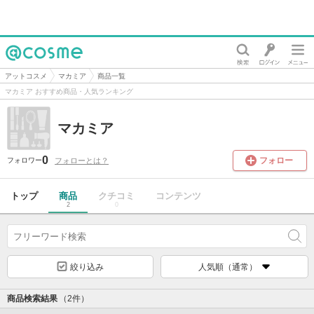
@cosme
アットコスメ
マカミア
商品一覧
マカミア おすすめ商品・人気ランキング
マカミア
0
フォロー
フォローとは？
フォロワー
トップ
商品
クチコミ
コンテンツ
2
0
絞り込み
人気順（通常）
商品検索結果
（2件）