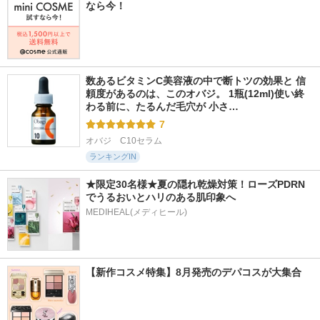
なら今！
数あるビタミンC美容液の中で断トツの効果と 信
頼度があるのは、このオバジ。 1瓶(12ml)使い終
わる前に、たるんだ毛穴が 小さ…
7
オバジ　C10セラム
ランキングIN
★限定30名様★夏の隠れ乾燥対策！ローズPDRN
でうるおいとハリのある肌印象へ
MEDIHEAL(メディヒール)
【新作コスメ特集】8月発売のデパコスが大集合