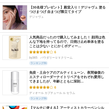
【30名様プレゼント】殿堂入り！デジャヴュ 塗る
つけまつげ 自まつげ際立てタイプ
デジャヴュ
人気商品だったので購入してみました！ 顔用は色
んな下地を持ってるので、日焼け止め単体を塗る
ことは少ない とにかくボディー…
6
by365　パウダリーＵＶクリーム
ランキングIN
免疫・土台ケアのアルティミューン、夜間修復の
エスティローダーナイトリペアをそれぞれ愛用し
てきましたが、年齢とともに深刻…
6
ディオール カプチュール ル セラム
ランキングIN
【マルチに使える】アーティストカラーペンシル