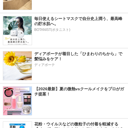
毎日使えるシートマスクで自分史上潤う、最高峰
の貯水肌へ。
BOTANIST(ボタニスト)
ディアボーテが着目した「ひまわりのちから」で
髪悩みをケア！
ディアボーテ
【2026最新】夏の微熱vsクールメイクをプロがガ
チ提案！
花粉・ウイルスなどの微粒子の付着を軽減する