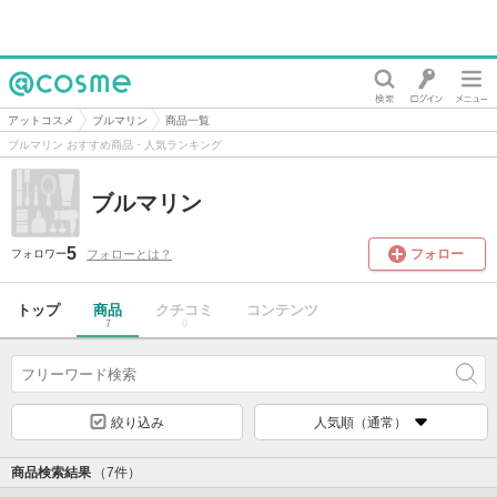
@cosme
アットコスメ
ブルマリン
商品一覧
ブルマリン おすすめ商品・人気ランキング
ブルマリン
5
フォロー
フォローとは？
フォロワー
トップ
商品
クチコミ
コンテンツ
7
0
絞り込み
人気順（通常）
商品検索結果
（7件）