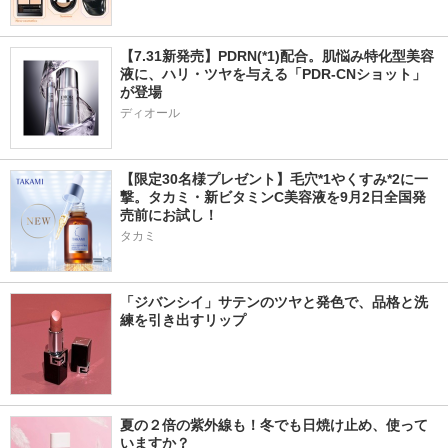
【7.31新発売】PDRN(*1)配合。肌悩み特化型美容
液に、ハリ・ツヤを与える「PDR-CNショット」
が登場
ディオール
【限定30名様プレゼント】毛穴*1やくすみ*2に一
撃。タカミ・新ビタミンC美容液を9月2日全国発
売前にお試し！
タカミ
「ジバンシイ」サテンのツヤと発色で、品格と洗
練を引き出すリップ
夏の２倍の紫外線も！冬でも日焼け止め、使って
いますか？