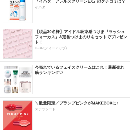
『イハダ　アレルスクリーンEX』のクチコミは？
イハダ
【現品30名様】アイドル級束感つけま『ラッシュ
フォーカス』&定番つけまのりをセットでプレゼン
ト！
D-UP(ディーアップ)
今売れているフェイスクリームはこれ！最新売れ
筋ランキング♡
＼数量限定／プランプピンクがMAKEBOXに♪
ステラシード