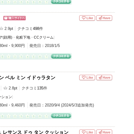
N
Like
Have
ショッピン
グサイトへ
2.9pt
クチコミ
498
件
(顔用)
・
化粧下地
・
CCクリーム
]
30ml・9,900円
発売日：
2018/1/5
ン ベル ミン イドゥラタン
Like
Have
2.8pt
クチコミ
135
件
ーション
]
30ml・9,460円
発売日：
2020/9/4 (2024/5/3追加発売)
 レサンス ドゥ タン クッション
Like
Have