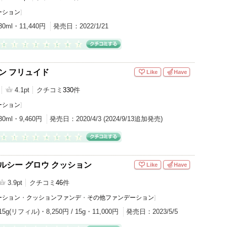
ーション
]
30ml・11,440円
発売日：
2022/1/21
タン フリュイド
Like
Have
4.1pt
クチコミ
330
件
ーション
]
30ml・9,460円
発売日：
2020/4/3 (2024/9/13追加発売)
ヘルシー グロウ クッション
Like
Have
3.9pt
クチコミ
46
件
ーション
・
クッションファンデ
・
その他ファンデーション
]
15g(リフィル)・8,250円 / 15g・11,000円
発売日：
2023/5/5