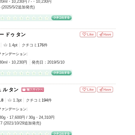
20ml・10,230円 / -・10,230円
/5 (2025/5/2追加発売)
ー ドゥ タン
Like
Have
1.4pt
クチコミ
176
件
ファンデーション
]
30ml・10,230円
発売日：
2019/5/10
 ル タン
Like
Have
ショッピン
グサイトへ
.8
1.3pt
クチコミ
194
件
ファンデーション
]
30g・17,600円 / 30g・24,310円
0/7 (2021/10/29追加発売)