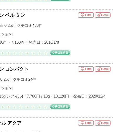
ン ベル ミン
Like
Have
0.2pt
クチコミ
438
件
ーション
]
30ml・7,150円
発売日：
2016/1/8
タン コンパクト
Like
Have
0.2pt
クチコミ
24
件
ーション
]
13g(レフィル)・7,700円 / 13g・10,120円
発売日：
2020/12/4
ル アクア
Like
Have