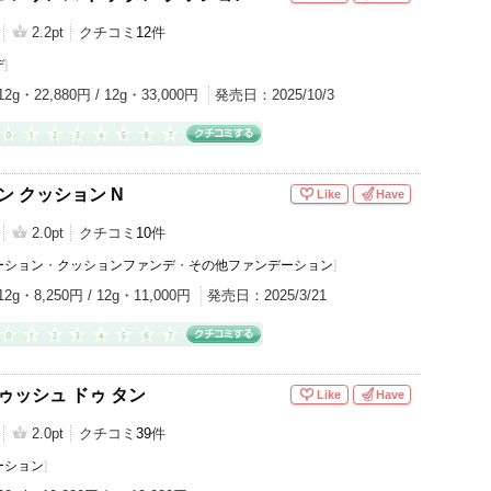
2.2pt
クチコミ
12
件
デ
]
12g・22,880円 / 12g・33,000円
発売日：
2025/10/3
ン クッション N
Like
Have
2.0pt
クチコミ
10
件
ーション
・
クッションファンデ
・
その他ファンデーション
]
12g・8,250円 / 12g・11,000円
発売日：
2025/3/21
ゥッシュ ドゥ タン
Like
Have
2.0pt
クチコミ
39
件
ーション
]