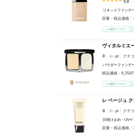
5.0
[
リキッドファンデ
容量・税込価格：
ヴィタルミエー
0
-pt
クチ
[
パウダーファンデ
税込価格：
8,250
ベストコス
メ
レ ベージュ ク
0
-pt
クチ
[
日焼け止め・UVケア
容量・税込価格：