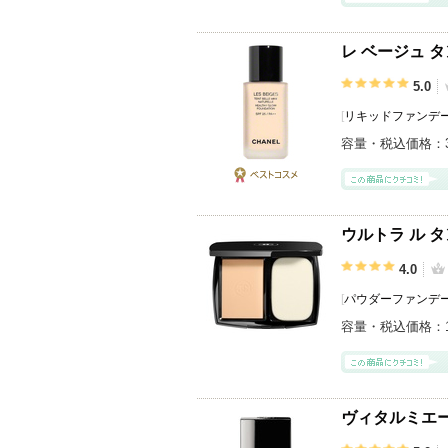
レ ベージュ タ
5.0
[
リキッドファンデ
容量・税込価格：
ベストコス
メ
ウルトラ ル 
4.0
[
パウダーファンデ
容量・税込価格：
ヴィタルミエー