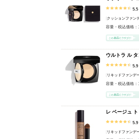
5.5
[
クッションファン
容量・税込価格：
ウルトラ ル タ
5.9
[
リキッドファンデ
容量・税込価格：
レ ベージュ ト
5.9
[
リキッドファンデ