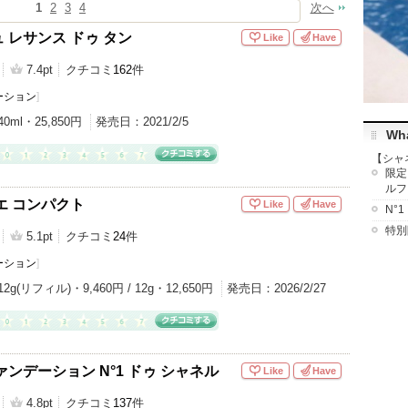
1
2
3
4
次へ
 レサンス ドゥ タン
Like
Have
7.4pt
クチコミ
162
件
ーション
]
40ml・25,850円
発売日：
2021/2/5
Wha
【シャ
限定
ルフ
エ コンパクト
Like
Have
N°
特別
5.1pt
クチコミ
24
件
ーション
]
12g(リフィル)・9,460円 / 12g・12,650円
発売日：
2026/2/27
ンデーション N°1 ドゥ シャネル
Like
Have
4.8pt
クチコミ
137
件