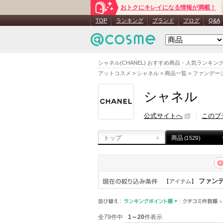
おトクにキレイになる情報が満載！
TOP
ランキング
ブランド
ブログ
Q&A
シャネル(CHANEL) おすすめ商品・人気ランキ
アットコスメ
>
シャネル
>
商品一覧
>
ファンデー
シャネル
公式サイトへ
このブ
トップ
商品
(1529)
ファン
【アイテム】
全79件中
1～20
件表示