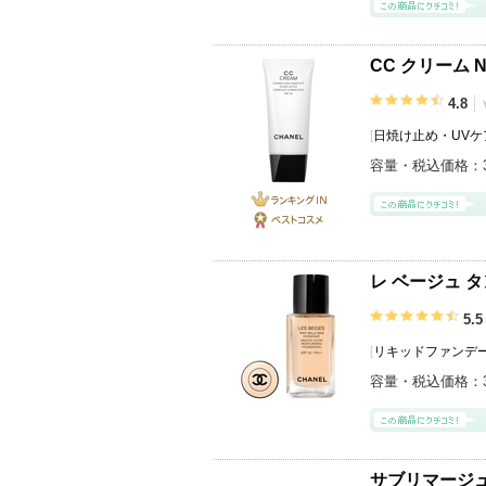
CC クリーム 
4.8
[
日焼け止め・UVケア
容量・税込価格：
ランキング
IN
ベストコス
メ
レ ベージュ タ
5.5
[
リキッドファンデ
容量・税込価格：
サブリマージュ