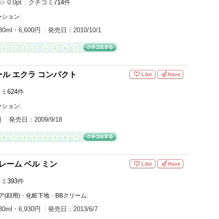
0.0pt
クチコミ
714
件
ーション
]
30ml・6,600円
発売日：
2010/10/1
ル エクラ コンパクト
Like
Have
コミ
624
件
ーション
]
円
発売日：
2009/9/18
レーム ベル ミン
Like
Have
コミ
393
件
(顔用)
・
化粧下地
・
BBクリーム
]
30ml・6,930円
発売日：
2013/6/7