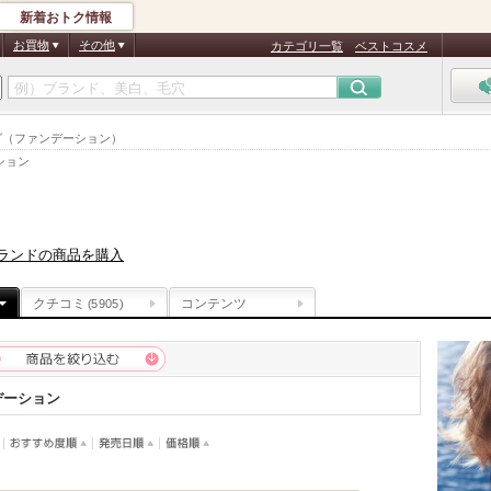
新着おトク情報
お買物
その他
カテゴリ一覧
ベストコスメ
ング（ファンデーション）
ション
ランドの商品を購入
クチコミ
コンテンツ
(5905)
デーション